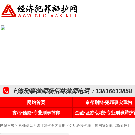
上海刑事律师杨佰林律师电话：13816613858
网站首页
京都刑辩•犯罪事实重构
贪污•贿赂•专业刑事律师
金融•证券•涉税•专业刑事辩护
网站首页
>
京都观点
> 以非法占有为目的区分职务侵占罪与挪用资金罪【杨佰林】