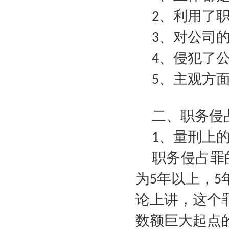
、利用了
2
、对公司
3
、侵犯了
4
、主观方
5
二、职务侵
、量刑上
1
职务侵占罪
为
年以上，
5
5
论上讲，这个
数额巨大起点