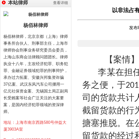
本站律师
查看详细
以非法占
杨佰林律师
发布时
杨佰林律师，北京京都（上海）律师
事务所合伙人、刑事部主任，上海市
律师协会刑事业务研究委员会委员，
上海山东商会法律顾问团团长。律师
【案情
执业十八年，主攻经济犯罪、职务犯
李某在担
罪、金融证券领域犯罪的刑事辩护，
承办过力拓案、安徽兴邦集资诈骗
务之便，于
201
37亿案、武汉东风汽车公司挪用一
亿元社保资金案、无锡国土局正副局
司的货款共计
长受贿案等社会广泛关注的大案要
案，是国内经济犯罪领域的资深律
截留货款的行
师。
搪塞推脱。在
地址：上海市南京西路580号仲益大
厦3903A室
留货款的经过