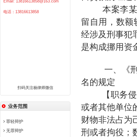
Email:
13816613858@163.com
本案李
电话：13816613858
留自用，数额
经涉及刑事犯
是构成挪用资
一、《
名的规定
扫码关注杨律师微信
【职务侵
或者其他单位
业务范围
财物非法占为
罪轻辩护
刑或者拘役；
无罪辩护