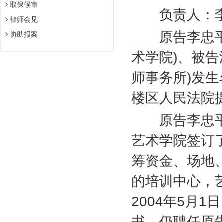
取保候审
负责人：李
律师会见
原告李忠平
协助报案
术学院
)
、被告
师事务所
)
发生
楼区人民法院
原告李忠平
艺术学院签订
筹资金、场地
的培训中心，
2004
年
5
月
1
日
书，仍聘任原