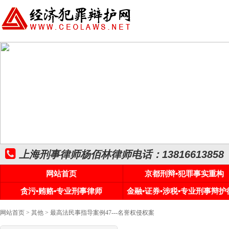
上海刑事律师杨佰林律师电话：13816613858
网站首页
京都刑辩•犯罪事实重构
贪污•贿赂•专业刑事律师
金融•证券•涉税•专业刑事辩护
网站首页
>
其他
> 最高法民事指导案例47---名誉权侵权案