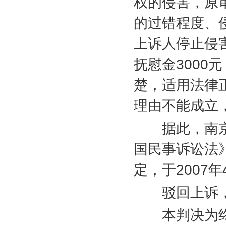
权的侵害，原
的过错程度、
上诉人停止侵
抚慰金
3000
元
楚，适用法律
理由不能成立
据此，南京
国民事诉讼法
定，于
2007
年
驳回上诉，
本判决为终