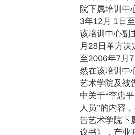
院下属培训中
3
年
12
月
1
日
该培训中心副
月
28
日单方决
至
2006
年
7
月
7
然在该培训中
艺术学院及被
中关于“李忠
人员”的内容
告艺术学院下
议书》，产业