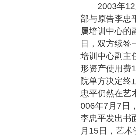
2003
年
12
部与原告李忠
属培训中心的
日，双方续签
培训中心副主
形资产使用费
1
院单方决定终
忠平仍然在艺
006
年
7
月
7
日
李忠平发出书
月
15
日，艺术