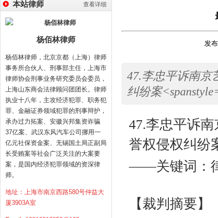
本站律师
查看详细
杨佰林律师
发布时
杨佰林律师，北京京都（上海）律师
事务所合伙人、刑事部主任，上海市
47.李忠平诉南
律师协会刑事业务研究委员会委员，
纠纷案<spanstyle="f
上海山东商会法律顾问团团长。律师
执业十八年，主攻经济犯罪、职务犯
罪、金融证券领域犯罪的刑事辩护，
47.
李忠平诉南
承办过力拓案、安徽兴邦集资诈骗
37亿案、武汉东风汽车公司挪用一
誉权侵权纠纷
亿元社保资金案、无锡国土局正副局
长受贿案等社会广泛关注的大案要
——关键词：
案，是国内经济犯罪领域的资深律
师。
地址：上海市南京西路580号仲益大
【裁判摘要】
厦3903A室