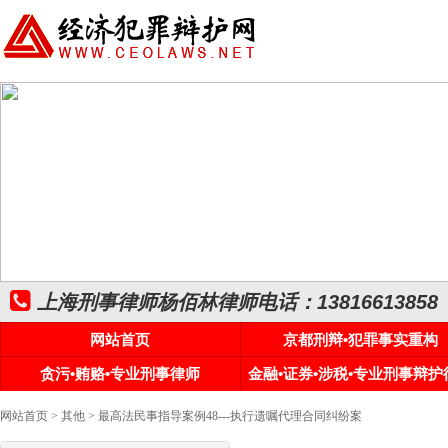
上海刑事律师杨佰林律师电话：13816613858
网站首页
京都刑辩•犯罪事实重构
贪污•贿赂•专业刑事律师
金融•证券•涉税•专业刑事辩护
网站首页
>
其他
> 最高法民事指导案例48---执行遗嘱代理合同纠纷案