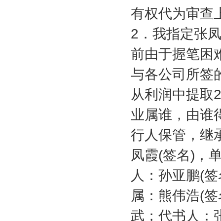
有权代为审查
2
．我指定张
前由于握笔困
与各公司所签
从利润中提取
业属谁，由谁
行人保管，继
凤霞
(
签名
)
，
人：孙亚鹏
(
签
属：熊伟浩
(
签
武；代书人：