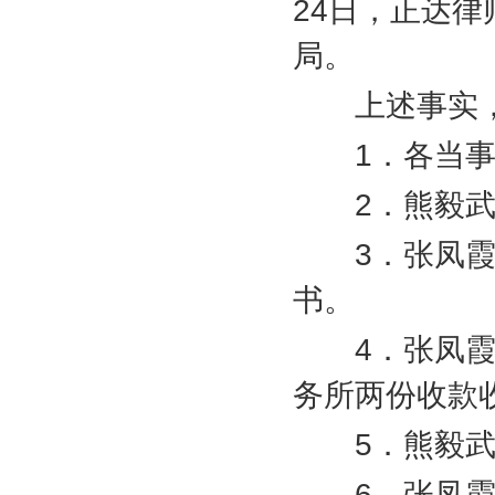
24
日，正达律
局。
上述事实，
1
．各当
2
．熊毅
3
．张凤
书。
4
．张凤
务所两份收款
5
．熊毅武
6
．张凤霞