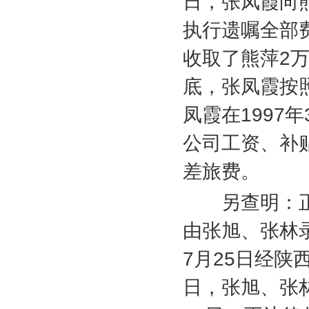
日，张凤霞向
执行遗嘱全部
收取了熊萍
2
底，张凤霞按
凤霞在
1997
年
公司工资、补
差旅费。
另查明：正
由张旭、张林
7
月
25
日经陕
日，张旭、张