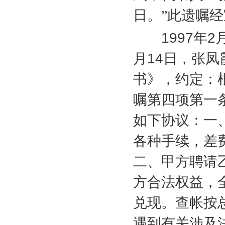
日。”此遗嘱
1997
年
2
月
14
日，张凤
书》，约定：
嘱第四项第一
如下协议：一
各种手续，差
二、甲方聘请
方合法权益，
兑现。查帐按
遇到有关涉及