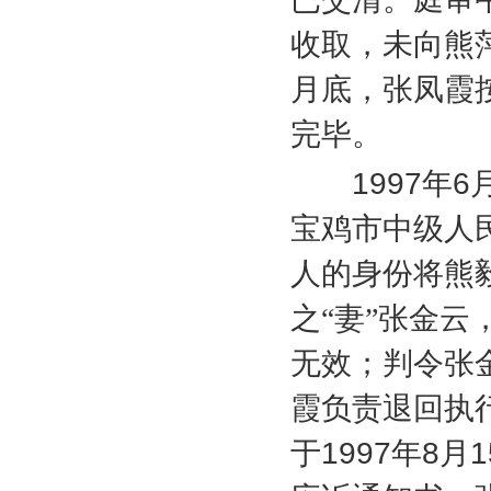
收取，未向熊
月底，张凤霞
完毕。
1997
年
6
宝鸡市中级人
人的身份将熊
之“妻”张金
无效；判令张
霞负责退回执
于
1997
年
8
月
1