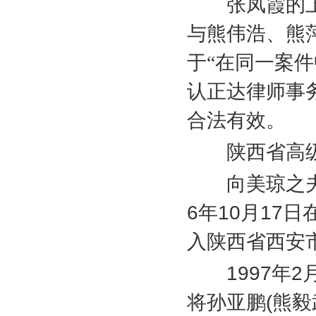
张凤霞的上
与熊伟浩、熊
于“在同一案
认正达律师事
合法有效。
陕西省高级
向美琼之夫
6
年
10
月
17
日
入陕西省西安
1997
年
2
将孙亚鹏
(
熊毅