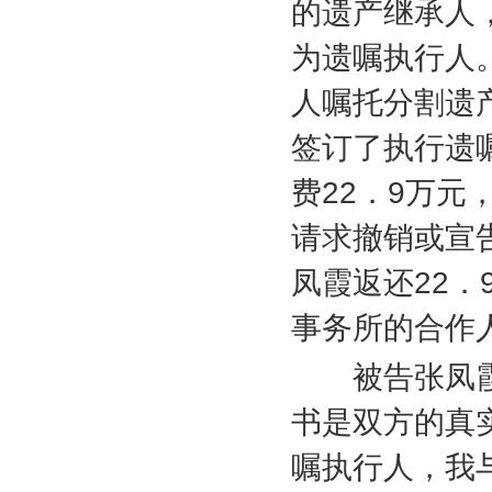
的遗产继承人
为遗嘱执行人
人嘱托分割遗
签订了执行遗
费
22
．
9
万元
请求撤销或宣
凤霞返还
22
．
事务所的合作
被告张凤霞
书是双方的真
嘱执行人，我