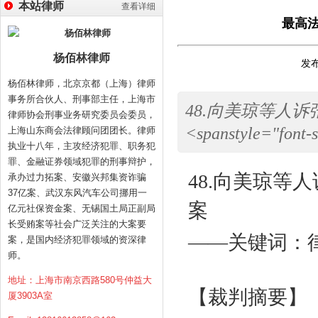
本站律师
查看详细
最高法
杨佰林律师
发布
杨佰林律师，北京京都（上海）律师
事务所合伙人、刑事部主任，上海市
48.向美琼等人
律师协会刑事业务研究委员会委员，
<spanstyle="font-s
上海山东商会法律顾问团团长。律师
执业十八年，主攻经济犯罪、职务犯
罪、金融证券领域犯罪的刑事辩护，
48.
向美琼等人
承办过力拓案、安徽兴邦集资诈骗
37亿案、武汉东风汽车公司挪用一
案
亿元社保资金案、无锡国土局正副局
长受贿案等社会广泛关注的大案要
——关键词：
案，是国内经济犯罪领域的资深律
师。
地址：上海市南京西路580号仲益大
【裁判摘要】
厦3903A室