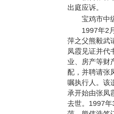
出庭应诉。
宝鸡市中级
1997
年
2
萍之父熊毅武
凤霞见证并代
业、房产等财
配，并聘请张
嘱执行人。该
承开始由张凤
去世。
1997
年
萍、熊伟浩签