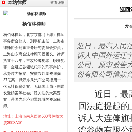
本站律师
查看详细
巡回
杨佰林律师
发布
杨佰林律师，北京京都（上海）律师
事务所合伙人、刑事部主任，上海市
近日，最高人民
律师协会刑事业务研究委员会委员，
诉人中国外运辽
上海山东商会法律顾问团团长。律师
执业十八年，主攻经济犯罪、职务犯
公司、原审被告
罪、金融证券领域犯罪的刑事辩护，
份有限公司借款
承办过力拓案、安徽兴邦集资诈骗
37亿案、武汉东风汽车公司挪用一
亿元社保资金案、无锡国土局正副局
近日，最
长受贿案等社会广泛关注的大案要
案，是国内经济犯罪领域的资深律
回法庭提起的
师。
诉人大连俸旗
地址：上海市南京西路580号仲益大
厦3903A室
湾谷物有限公