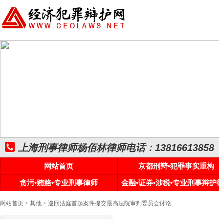
上海刑事律师杨佰林律师电话：13816613858
网站首页
京都刑辩•犯罪事实重构
贪污•贿赂•专业刑事律师
金融•证券•涉税•专业刑事辩护
网站首页
>
其他
> 巡回法庭首起案件提交最高法院审判委员会讨论