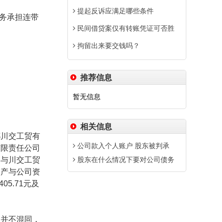
提起反诉应满足哪些条件
务承担连带
民间借贷案仅有转账凭证可否胜
拘留出来要交钱吗？
推荐信息
暂无信息
相关信息
川交工贸有
公司款入个人账户 股东被判承
有限责任公司
）与川交工贸
股东在什么情况下要对公司债务
资产与公司资
405.71
元及
。
并不混同，