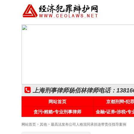
上海刑事律师杨佰林律师电话：1381661
网站首页
京都刑辩•犯
贪污•贿赂•专业刑事律师
金融•证券•涉税•
网站首页
>
其他
> 最高法发布公司人格混同承担连带责任指导案例