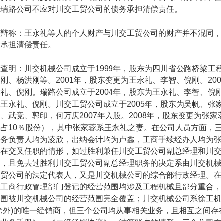
、瑞路公司不应对川交工贸公司的债务承担清偿责任。
称：王永礼等人的个人财产与川交工贸公司的财产并不混同，
务承担清偿责任。
明：川交机械公司成立于
1999
年，股东为四川省公路桥梁工
倪刚、杨洪刚等。
2001
年，股东变更为王永礼、李智、倪刚。
200
永礼、倪刚。瑞路公司成立于
2004
年，股东为王永礼、李智、倪
为王永礼、倪刚。川交工贸公司成立于
2005
年，股东为吴帆、张
明、武竞、郭印，何万庆
2007
年入股。
2008
年，股东变更为张家
（占
10
％股份），其中张家蓉系王永礼之妻。在公司人员方面，
财务负责人均为凌欣，出纳会计均为卢鑫，工商手续经办人均为
存在交叉任职的情形，如过胜利兼任川交工贸公司副总经理和川
务，且免去过胜利川交工贸公司副总经理职务的决定系由川交机
工贸公司的法定代表人，又是川交机械公司的综合部行政经理。
在工商行政管理部门登记的经营范围均涉及工程机械且部分重合
范围被川交机械公司的经营范围完全覆盖；川交机械公司系徐工
除外
)
的唯一经销商，但三个公司均从事相关业务，且相互之间存