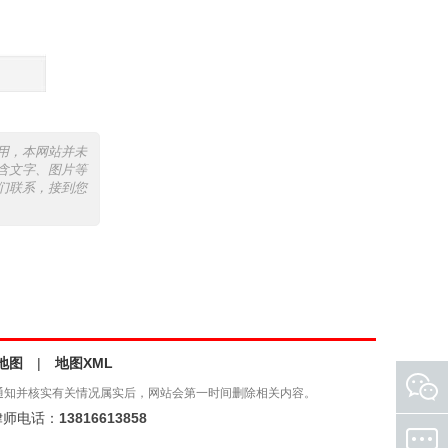
用，本网站并未
含文字、图片等
们联系，接到您
地图
|
地图XML
通知并核实有关情况属实后，网站会第一时间删除相关内容。
师电话：
13816613858