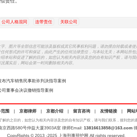
清偿责任。
公司人格混同
连带责任
关联公司
文字、图片等全部信息可能涉及版权或其它民事权利问题，请勿擅自转载或者使
行任何形式的许可和保证，由此产生的任何法律责任，与本站无关；本网站所包
介绍本站和促进了解的目的，如您认为相关内容涉及您的自有知识产权，请与我
情况属实后，网站会第一时间删除相关内容。
发布汽车销售民事欺诈判决指导案例
公司董事会决议撤销指导案例
务范围
|
京都律师
|
京都介绍
|
留言咨询
|
友情链接
|
网站
了解的之目的，如您认为相关内容涉及您的自有知识产权，请与我们联系，接到您的
西路580号仲益大厦3903A室 律师Email:
13816613858@163.com
律
CopyRights © 2013 -2025 上海刑事辩护网 All rights reserved.