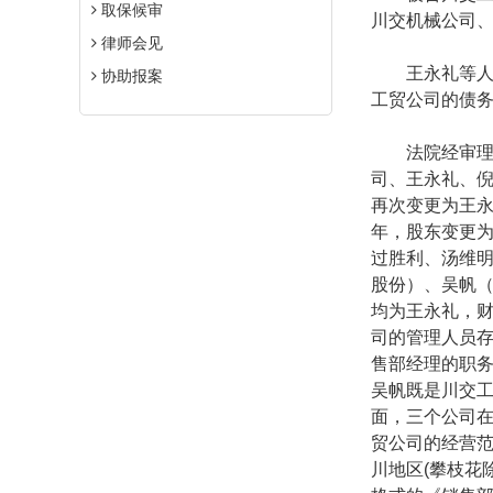
取保候审
川交机械公司
律师会见
王永礼等人辩
协助报案
工贸公司的债
法院经审理查
司、王永礼、
再次变更为王
年，股东变更
过胜利、汤维
股份）、吴帆
均为王永礼，
司的管理人员
售部经理的职
吴帆既是川交
面，三个公司
贸公司的经营
川地区
(
攀枝花