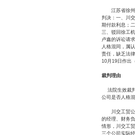
江苏省徐州市
判决：一、川
期付款利息；
三、驳回徐工
卢鑫的诉讼请
人格混同，属
责任，缺乏法
10
月
19
日作出
裁判理由
法院生效裁判
公司是否人格
川交工贸公司
的经理、财务
情形，川交工
三个公司实际