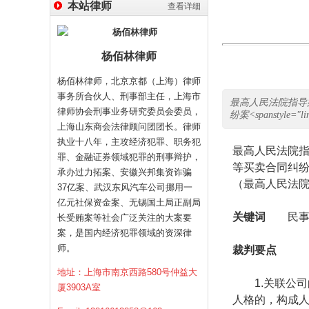
本站律师
查看详细
杨佰林律师
杨佰林律师，北京京都（上海）律师
事务所合伙人、刑事部主任，上海市
最高人民法院指导
律师协会刑事业务研究委员会委员，
纷案<spanstyle="lin
上海山东商会法律顾问团团长。律师
执业十八年，主攻经济犯罪、职务犯
最高人民法院
罪、金融证券领域犯罪的刑事辩护，
等买卖合同纠
承办过力拓案、安徽兴邦集资诈骗
（最高人民法
37亿案、武汉东风汽车公司挪用一
亿元社保资金案、无锡国土局正副局
关键词
民事 
长受贿案等社会广泛关注的大案要
案，是国内经济犯罪领域的资深律
师。
裁判要点
地址：上海市南京西路580号仲益大
1.
关联公司
厦3903A室
人格的，构成