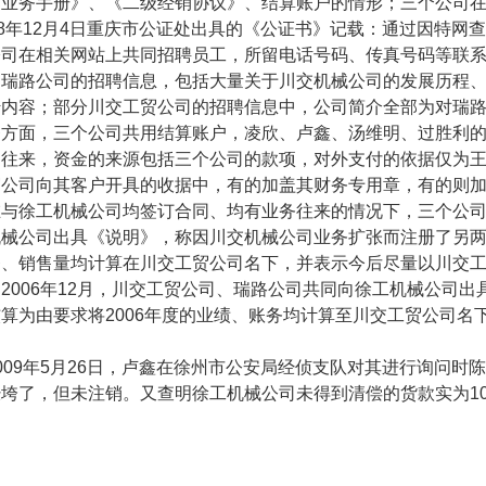
部业务手册》、《二级经销协议》、结算账户的情形；三个公司
8
年
12
月
4
日重庆市公证处出具的《公证书》记载：通过因特网查
公司在相关网站上共同招聘员工，所留电话号码、传真号码等联
、瑞路公司的招聘信息，包括大量关于川交机械公司的发展历程
传内容；部分川交工贸公司的招聘信息中，公司简介全部为对瑞
务方面，三个公司共用结算账户，凌欣、卢鑫、汤维明、过胜利
的往来，资金的来源包括三个公司的款项，对外支付的依据仅为
贸公司向其客户开具的收据中，有的加盖其财务专用章，有的则
在与徐工机械公司均签订合同、均有业务往来的情况下，三个公
机械公司出具《说明》，称因川交机械公司业务扩张而注册了另
务、销售量均计算在川交工贸公司名下，并表示今后尽量以川交
；
2006
年
12
月，川交工贸公司、瑞路公司共同向徐工机械公司出
核算为由要求将
2006
年度的业绩、账务均计算至川交工贸公司名
009
年
5
月
26
日，卢鑫在徐州市公安局经侦支队对其进行询问时陈
经垮了，但未注销。又查明徐工机械公司未得到清偿的货款实为
1