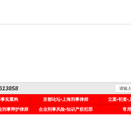
3858
罪事实重构
京都论坛•上海刑事律师
立案•初查
专业刑事辩护律师
企业刑事风险•知识产权犯罪
常