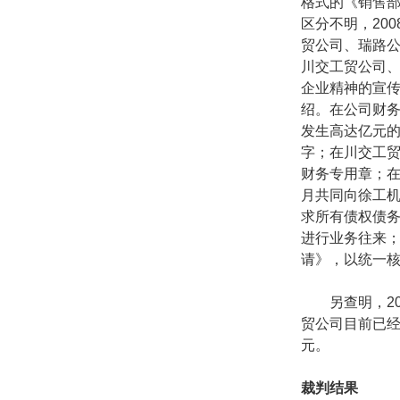
格式的《销售
区分不明，
200
贸公司、瑞路
川交工贸公司
企业精神的宣
绍。在公司财
发生高达亿元
字；在川交工
财务专用章；
月共同向徐工
求所有债权债
进行业务往来
请》，以统一
另查明，
2
贸公司目前已
元。
裁判结果