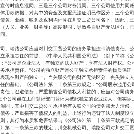
行宣传时信息混同。三是三个公司财务混同。三个公司使用共同
具体用款依据，对其中的资金及支配无法证明已作区分；三个公
权债务、业绩、账务及返利均计算在川交工贸公司名下。因此，
素（人员、业务、财务等）高度混同，导致各自财产无法区分，
混同。
、瑞路公司应当对川交工贸公司的债务承担连带清偿责任。公
独立承担责任的前提。《中华人民共和国公司法》（以下简称《
：“公司是企业法人，有独立的法人财产，享有法人财产权。公
务承担责任。”公司的独立财产是公司独立承担责任的物质保证
地表现在财产的独立上。当关联公司的财产无法区分，丧失独立
任的基础。《公司法》第二十条第三款规定：“公司股东滥用公
限责任，逃避债务，严重损害公司债权人利益的，应当对公司债
三个公司虽在工商登记部门登记为彼此独立的企业法人，但实际
格混同，其中川交工贸公司承担所有关联公司的债务却无力清偿
额债务，严重损害了债权人的利益。上述行为违背了法人制度设
原则，其行为本质和危害结果与《公司法》第二十条第三款规定
法》第二十条第三款的规定，川交机械公司、瑞路公司对川交工