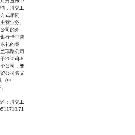
在对外宣传中
询，川交工
系方式相同；
、主营业务、
路公司的介
的银行卡中曾
王永礼的签
加盖瑞路公司
司于
2005
年
8
两个公司，要
工贸公司名义
具《申
下。
述：川交工
0511710.71