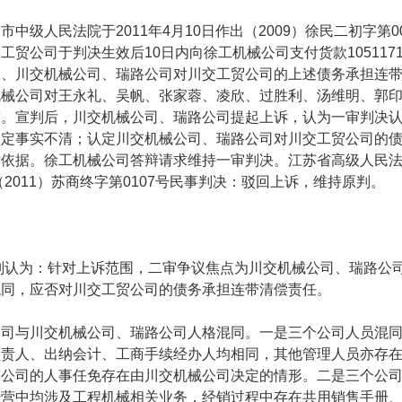
中级人民法院于
2011
年
4
月
10
日作出（
2009
）徐民二初字第
0
交工贸公司于判决生效后
10
日内向徐工机械公司支付货款
1051171
二、川交机械公司、瑞路公司对川交工贸公司的上述债务承担连
机械公司对王永礼、吴帆、张家蓉、凌欣、过胜利、汤维明、郭
求。宣判后，川交机械公司、瑞路公司提起上诉，认为一审判决
认定事实不清；认定川交机械公司、瑞路公司对川交工贸公司的
律依据。徐工机械公司答辩请求维持一审判决。江苏省高级人民
（
2011
）苏商终字第
0107
号民事判决：驳回上诉，维持原判。
认为：针对上诉范围，二审争议焦点为川交机械公司、瑞路公
混同，应否对川交工贸公司的债务承担连带清偿责任。
与川交机械公司、瑞路公司人格混同。一是三个公司人员混同
负责人、出纳会计、工商手续经办人均相同，其他管理人员亦存
贸公司的人事任免存在由川交机械公司决定的情形。二是三个公
经营中均涉及工程机械相关业务，经销过程中存在共用销售手册