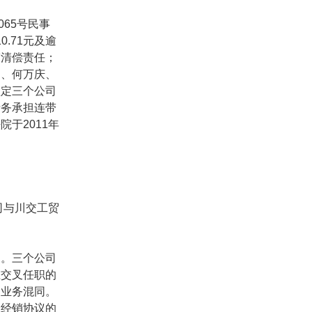
065
号民事
0.71
元及逾
带清偿责任；
印、何万庆、
认定三个公司
债务承担连带
法院于
2011
年
司与川交工贸
。三个公司
在交叉任职的
司业务混同。
、经销协议的