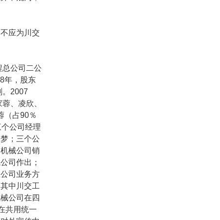
不应为川交
程总公司二公
8
年，股东
刚。
2007
家蓉、凌欣、
蓉（占
90
％
三个公司经理
张梦；三个公
交机械公司销
械公司作出；
在公司业务方
，其中川交工
机械公司在四
在共用统一