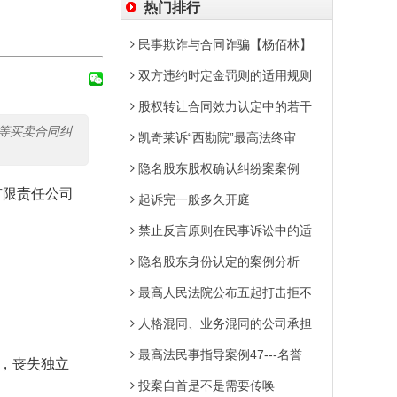
热门排行
民事欺诈与合同诈骗【杨佰林】
双方违约时定金罚则的适用规则
股权转让合同效力认定中的若干
等买卖合同纠
凯奇莱诉“西勘院”最高法终审
隐名股东股权确认纠纷案案例
有限责任公司
起诉完一般多久开庭
禁止反言原则在民事诉讼中的适
隐名股东身份认定的案例分析
最高人民法院公布五起打击拒不
人格混同、业务混同的公司承担
最高法民事指导案例47---名誉
，丧失独立
投案自首是不是需要传唤