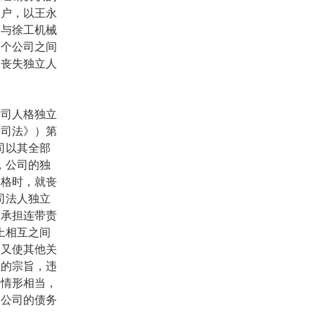
账户，以王永
司与徐工机械
三个公司之间
已丧失独立人
司人格独立
公司法》）第
司以其全部
，公司的独
人格时，就丧
司法人独立
务承担连带责
上相互之间
，又使其他关
立的宗旨，违
的情形相当，
贸公司的债务