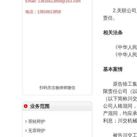
Email:
13816613858@163.com
2.
关联公司
电话：13816613858
责任。
相关法条
《中华人民共
《中华人民共
基本案情
原告徐工集团
扫码关注杨律师微信
限责任公司（
（以下简称川
公司人格混同
业务范围
产混同，均应
利息；川交机
罪轻辩护
无罪辩护
被告川交工贸