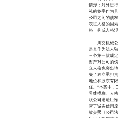
情形；对外进
礼的签字作为
公司之间的债
表征人格的因
格，构成人格
川交机械公司
是其作为法人
三条第一款规定
财产对公司的债
立人格也突出
失了独立承担责
地位和股东有
任。”本案中，
界线模糊、人
联公司逃避巨
背了诚实信用
故参照《公司