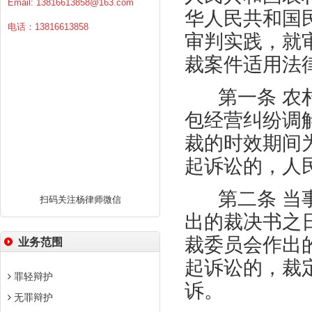
Email:
13816613858@163.com
华人民共和国
电话：13816613858
审判实践，就
裁案件适用法
第一条 农村
包经营纠纷调
裁的时效期间
起诉讼的，人
第二条 当事
扫码关注杨律师微信
出的裁决书之
裁委员会作出
业务范围
起诉讼的，裁
罪轻辩护
诉。
无罪辩护