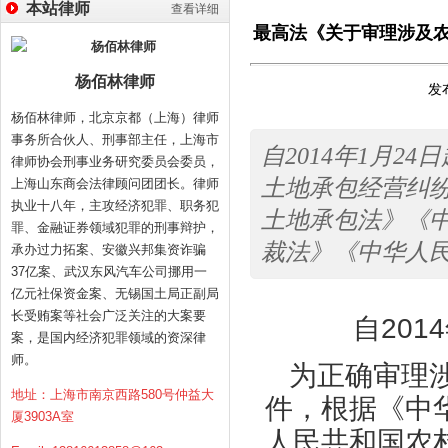
本站律师
查看详细
最高法《关于审理涉及
杨佰林律师
发布
杨佰林律师，北京京都（上海）律师
事务所合伙人、刑事部主任，上海市
自2014年1月
律师协会刑事业务研究委员会委员，
土地承包经营纠
上海山东商会法律顾问团团长。律师
执业十八年，主攻经济犯罪、职务犯
土地承包法》《
罪、金融证券领域犯罪的刑事辩护，
裁法》《中华人
承办过力拓案、安徽兴邦集资诈骗
37亿案、武汉东风汽车公司挪用一
亿元社保资金案、无锡国土局正副局
长受贿案等社会广泛关注的大案要
自2014年
案，是国内经济犯罪领域的资深律
师。
为正确审理涉
地址：上海市南京西路580号仲益大
件，根据《中
厦3903A室
人民共和国农