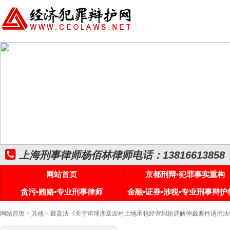
上海刑事律师杨佰林律师电话：13816613858
网站首页
京都刑辩•犯罪事实重构
贪污•贿赂•专业刑事律师
金融•证券•涉税•专业刑事辩护
网站首页
>
其他
> 最高法《关于审理涉及农村土地承包经营纠纷调解仲裁案件适用