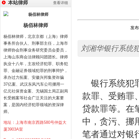
本站律师
查看详细
杨佰林律师
发布时
杨佰林律师，北京京都（上海）律师
事务所合伙人、刑事部主任，上海市
刘湘华银行系统
律师协会刑事业务研究委员会委员，
上海山东商会法律顾问团团长。律师
执业十八年，主攻经济犯罪、职务犯
罪、金融证券领域犯罪的刑事辩护，
承办过力拓案、安徽兴邦集资诈骗
银行系统犯罪
37亿案、武汉东风汽车公司挪用一
亿元社保资金案、无锡国土局正副局
款罪、受贿罪
长受贿案等社会广泛关注的大案要
案，是国内经济犯罪领域的资深律
贷款罪等。在
师。
中，贪污、挪
地址：上海市南京西路580号仲益大
厦3903A室
笔者通过对银