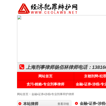
上海刑事律师杨佰林律师电话：1381661
网站首页
京都刑辩•犯
贪污•贿赂•专业刑事律师
金融•证券•涉税•
网站首页
>
金融•证券•涉税•专业刑事辩护律师
金融•证券•涉
本站律师
查看详细