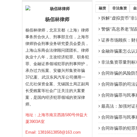
融资
非法集资
金
拆解“虚拟货币”非
杨佰林律师
警惕“高息养老”陷
杨佰林律师，北京京都（上海）律师
事务所合伙人、刑事部主任，上海市
证券市场顾疾：财
律师协会刑事业务研究委员会委员，
上海山东商会法律顾问团团长。律师
金融诈骗案怎么认
执业十八年，主攻经济犯罪、职务犯
非法集资罪量刑标
罪、金融证券领域犯罪的刑事辩护，
承办过力拓案、安徽兴邦集资诈骗
合同诈骗的风险防
37亿案、武汉东风汽车公司挪用一
亿元社保资金案、无锡国土局正副局
合同诈骗罪的司法
长受贿案等社会广泛关注的大案要
合同诈骗罪与民事
案，是国内经济犯罪领域的资深律
师。
最高法：加强对证
地址：上海市南京西路580号仲益大
合同诈骗罪与民事
厦3903A室
合同诈骗罪的犯罪
Email:
13816613858@163.com