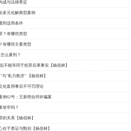
构成与法律界定
纷多元化解典型案例
缓刑适用条件
罪？有哪些类型
？有哪些主要类型
要怎么量刑？
事实不能等同于犯罪后果事实【杨佰林】
”与“私力救济” 【杨佰林】
泛化套用事后不可罚理论
案例62号：王新明合同诈骗案
要坐牢吗？
罪的关系【杨佰林】
心在于查证与甄别【杨佰林】