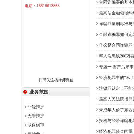
合同诈骗罪的基本
电话：13816613858
最高法金融领域纠
诈骗罪量刑标准与
金融诈骗罪如何定
什么是合同诈骗罪
帮人洗黑钱200万
专题一 财产后果
经济犯罪中的“私了
扫码关注杨律师微信
洗钱罪认定：不能
业务范围
最高人民法院指导
罪轻辩护
未成年人偷了东西
无罪辩护
投机与经济诈骗犯
取保候审
经济犯罪侦查的重
律师会见