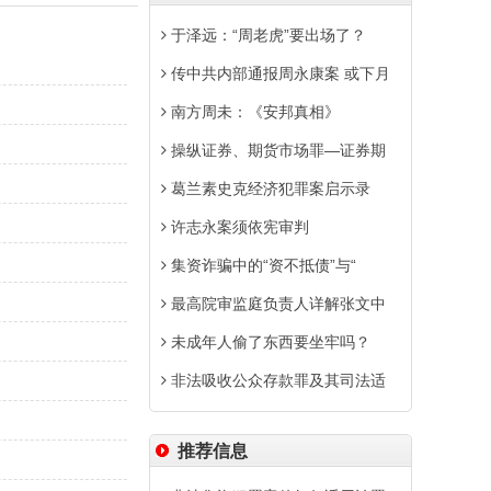
于泽远：“周老虎”要出场了？
传中共内部通报周永康案 或下月
南方周未：《安邦真相》
操纵证券、期货市场罪—证券期
葛兰素史克经济犯罪案启示录
许志永案须依宪审判
集资诈骗中的“资不抵债”与“
最高院审监庭负责人详解张文中
未成年人偷了东西要坐牢吗？
非法吸收公众存款罪及其司法适
推荐信息