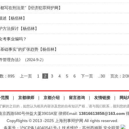
法都写在刑法里”【经济犯罪辩护网】
描述【杨佰林】
护方法探讨【杨佰林】
女考事业编吗？
“基础事实”的扩张趋势【杨佰林】
理办法》（2024-9-2）
数：895
上一页
1
2
3
4
5
6
下一页
..30
页次：2/3
务范围
|
京都律师
|
京都介绍
|
留言咨询
|
友情链接
|
网站
了解的之目的，如您认为相关内容涉及您的自有知识产权，请与我们联系，接到您的
西路580号仲益大厦3903A室 律师Email:
13816613858@163.com
律
CopyRights © 2013 -2025 上海刑事辩护网 All rights reserved.
备案号：
沪ICP备14040541号-1
技术维护：
苏州西姆斯
安全联盟