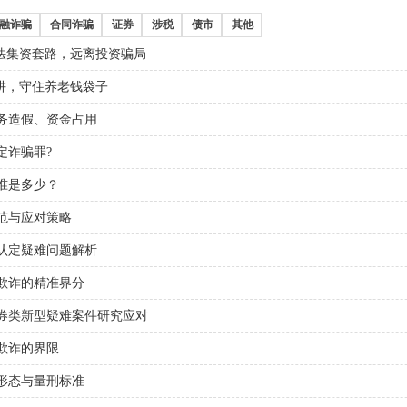
融诈骗
合同诈骗
证券
涉税
债市
其他
法集资套路，远离投资骗局
阱，守住养老钱袋子
务造假、资金占用
定诈骗罪?
准是多少？
范与应对策略
认定疑难问题解析
欺诈的精准界分
券类新型疑难案件研究应对
欺诈的界限
形态与量刑标准