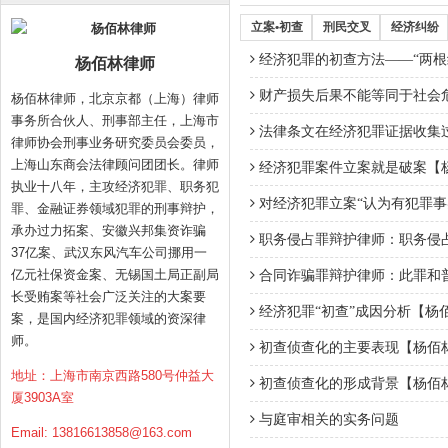
立案•初查
刑民交叉
经济纠纷
经济犯罪的初查方法——“两根线
杨佰林律师
财产损失后果不能等同于社会
杨佰林律师，北京京都（上海）律师
事务所合伙人、刑事部主任，上海市
法律条文在经济犯罪证据收集过
律师协会刑事业务研究委员会委员，
上海山东商会法律顾问团团长。律师
经济犯罪案件立案就是破案【
执业十八年，主攻经济犯罪、职务犯
对经济犯罪立案“认为有犯罪事
罪、金融证券领域犯罪的刑事辩护，
承办过力拓案、安徽兴邦集资诈骗
职务侵占罪辩护律师：职务侵
37亿案、武汉东风汽车公司挪用一
亿元社保资金案、无锡国土局正副局
合同诈骗罪辩护律师：此罪和
长受贿案等社会广泛关注的大案要
经济犯罪“初查”成因分析【杨
案，是国内经济犯罪领域的资深律
师。
初查侦查化的主要表现【杨佰
地址：上海市南京西路580号仲益大
初查侦查化的形成背景【杨佰
厦3903A室
与庭审相关的实务问题
Email:
13816613858@163.com