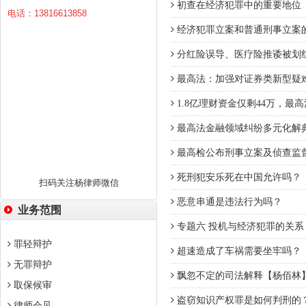
初查在经济犯罪中的重要地位
电话：13816613858
经济犯罪立案和普通刑事立案
分红险误导、医疗险推诿被划红
最高法：加强对证券类新型疑
1.8亿理财资金仅剩44万，最
最高法金融领域纠纷多元化解
最高检公布刑事立案及侦查监
死刑犯安乐死在中国允许吗？
扫码关注杨律师微信
恶意串通是违法行为吗？
业务范围
专题六 投机与经济犯罪的关系
罪轻辩护
超速造成了车祸需要坐牢吗？
无罪辩护
飘忽不定的司法解释【杨佰林
取保候审
盗窃知识产权罪是如何判刑的
律师会见