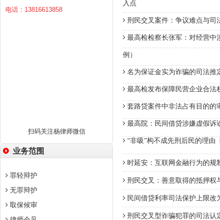
入点
电话：13816613858
刑民交叉案件：争议难点与司
最高检检察长张军：对经营中
例）
名为保证金实为诈骗的司法推
最高检发布保障民营企业合法权
套路贷案件中非法占有目的的
最高院：民间借贷涉嫌虚假诉讼
扫码关注杨律师微信
“非吸”构不成先刑后民的理由
业务范围
时延安：互联网金融行为的规
罪轻辩护
刑民交叉：善意取得的抵押权
无罪辩护
民间借贷利率司法保护上限改为
取保候审
刑民交叉型诈骗犯罪的司法认
律师会见