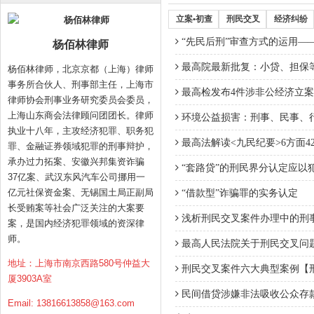
立案•初查
刑民交叉
经济纠纷
“先民后刑”审查方式的运用—
杨佰林律师
最高院最新批复：小贷、担保等
杨佰林律师，北京京都（上海）律师
事务所合伙人、刑事部主任，上海市
最高检发布4件涉非公经济立
律师协会刑事业务研究委员会委员，
上海山东商会法律顾问团团长。律师
环境公益损害：刑事、民事、
执业十八年，主攻经济犯罪、职务犯
最高法解读<九民纪要>6方面4
罪、金融证券领域犯罪的刑事辩护，
承办过力拓案、安徽兴邦集资诈骗
“套路贷”的刑民界分认定应以
37亿案、武汉东风汽车公司挪用一
亿元社保资金案、无锡国土局正副局
“借款型”诈骗罪的实务认定
长受贿案等社会广泛关注的大案要
浅析刑民交叉案件办理中的刑
案，是国内经济犯罪领域的资深律
师。
最高人民法院关于刑民交叉问
地址：上海市南京西路580号仲益大
刑民交叉案件六大典型案例【
厦3903A室
民间借贷涉嫌非法吸收公众存款
Email:
13816613858@163.com