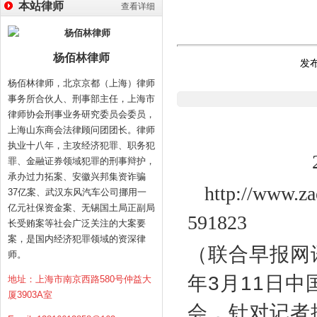
本站律师
查看详细
杨佰林律师
发布
杨佰林律师，北京京都（上海）律师
事务所合伙人、刑事部主任，上海市
律师协会刑事业务研究委员会委员，
上海山东商会法律顾问团团长。律师
执业十八年，主攻经济犯罪、职务犯
罪、金融证券领域犯罪的刑事辩护，
承办过力拓案、安徽兴邦集资诈骗
http://www.za
37亿案、武汉东风汽车公司挪用一
亿元社保资金案、无锡国土局正副局
591823
长受贿案等社会广泛关注的大案要
案，是国内经济犯罪领域的资深律
（联合早报网
师。
年
3
月
11
日中
地址：上海市南京西路580号仲益大
厦3903A室
会，针对记者