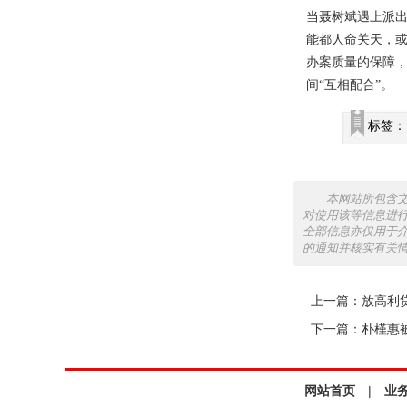
当聂树斌遇上派
能都人命关天，
办案质量的保障，
间“互相配合”。
标签：
本网站所包含
对使用该等信息进
全部信息亦仅用于
的通知并核实有关
上一篇：
放高利
下一篇：
朴槿惠
网站首页
|
业