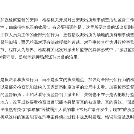
加强检察监督的安排，检察机关开展对公安派出所刑事侦查活动监督工作
性，确保指控犯罪的效果”。有必要强调的是，这里所要监督的派出所刑
所工作人员为主体的全部刑侦行为，更包括以派出所为场地的所有刑事侦
监督的加强，而无丝毫对现有法律授权的逾越。对刑事侦查行为进行检察
节、程序人为划界。检察机关此次对派出所监督的具体形式中，“派驻监督
对看守所、监狱等羁押场所派驻监督的沿用。
的是执法者和执法行为，而不是孤立的执法地点。加强对全部刑侦行为的
革以及部分检察职能被纳入国家监察制度改革的全局中去看。加强检察监
样的监督触角，比如从看守所监督到了派出所，关键也不在于是否把履行
地方，改革成败要看检察监督职能本身是否真的被激活、真的奏效。“驻
里依然有类似“躲猫猫”等被羁押人员的非正常死亡事件发生，现在“驻所
聂树斌这样的冤案能否在刑事案件侦办过程中被及时发现、错误能否被及