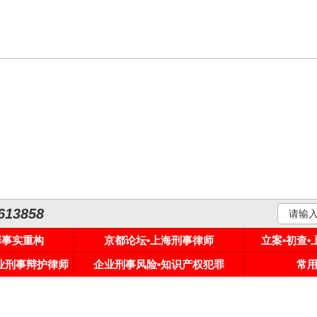
3858
罪事实重构
京都论坛•上海刑事律师
立案•初查
专业刑事辩护律师
企业刑事风险•知识产权犯罪
常