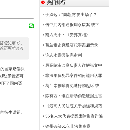
热门排行
于泽远：“周老虎”要出场了？
传中共内部通报周永康案 或下
南方周未：《安邦真相》
赔偿决定书，
葛兰素史克经济犯罪案启示录
尽管还可能会有
许志永案须依宪审判
最高院审监庭负责人详解张文中
院的国家赔偿决
非法集资犯罪案件如何适用认罪
收尾(尽管还可
创下了国内冤
葛兰素被曝将免遭行贿起诉 或
陈有西：谁在帮助伪造证据是雷
《最高人民法院关于加强和规范
论的衍生话题。
36名人大代表提案废除集资诈骗
锦州破获51亿非法集资案