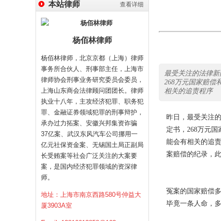
本站律师
查看详细
杨佰林律师
杨佰林律师，北京京都（上海）律师
事务所合伙人、刑事部主任，上海市
最受关注的法律新
律师协会刑事业务研究委员会委员，
268万元国家赔
上海山东商会法律顾问团团长。律师
相关的追责程序
执业十八年，主攻经济犯罪、职务犯
罪、金融证券领域犯罪的刑事辩护，
昨日，最受关注
承办过力拓案、安徽兴邦集资诈骗
定书，268万元
37亿案、武汉东风汽车公司挪用一
能会有相关的追责
亿元社保资金案、无锡国土局正副局
案赔偿的纪录，此
长受贿案等社会广泛关注的大案要
案，是国内经济犯罪领域的资深律
师。
冤案的国家赔偿
地址：上海市南京西路580号仲益大
毕竟一条人命，
厦3903A室