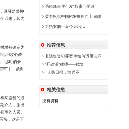
毛晓峰事件引发“权贵斗团派”
”，派驻监督抑
黄奇帆批中国P2P蜂拥而上:颠覆
两个话题，其内
力拓案胡士泰今天出狱
推荐信息
聂树斌被确定为
妙运用攻心战
非法集资犯罪案件如何适用认罪
述，那时的聂
“死磕派”律师――续集
突审”中，聂树
人民日报：律师不
相关信息
强检察监督的必
没有资料
前期介入，派出
与初审的人员。
据灭失，这是下