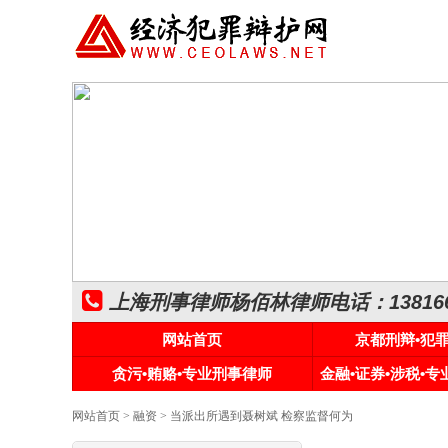
上海刑事律师杨佰林律师电话：1381661
网站首页
京都刑辩•犯
贪污•贿赂•专业刑事律师
金融•证券•涉税•
网站首页
>
融资
> 当派出所遇到聂树斌 检察监督何为