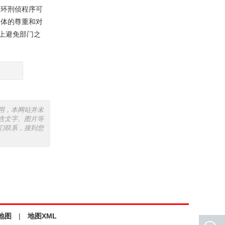
一环刑侦程序可
个体的尊重和对
度上避免部门之
用，本网站并未
含文字、图片等
们联系，接到您
地图
|
地图XML