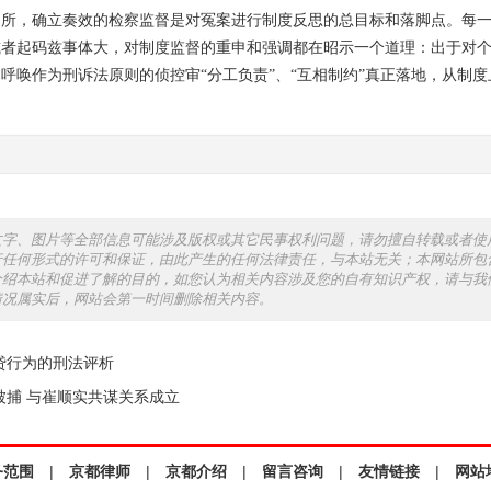
出所，确立奏效的检察监督是对冤案进行制度反思的总目标和落脚点。每
或者起码兹事体大，对制度监督的重申和强调都在昭示一个道理：出于对
呼唤作为刑诉法原则的侦控审“分工负责”、“互相制约”真正落地，从制
文字、图片等全部信息可能涉及版权或其它民事权利问题，请勿擅自转载或者使
行任何形式的许可和保证，由此产生的任何法律责任，与本站无关；本网站所包
介绍本站和促进了解的目的，如您认为相关内容涉及您的自有知识产权，请与我
情况属实后，网站会第一时间删除相关内容。
贷行为的刑法评析
被捕 与崔顺实共谋关系成立
务范围
|
京都律师
|
京都介绍
|
留言咨询
|
友情链接
|
网站