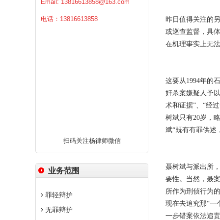
Email:
13816613858@163.com
电话：13816613858
昨日值得关注的另
或巡查监督，具
在机理事实上无
这要从1994年
奸杀案嫌疑人予以
术和证据”、“经
树斌只有20岁，
斌“既有有罪供述
扫码关注杨律师微信
聂树斌与派出所
业务范围
要性。当然，聂
所作为刑侦行为
罪轻辩护
现在去追究那“一
无罪辩护
一步错案依法追