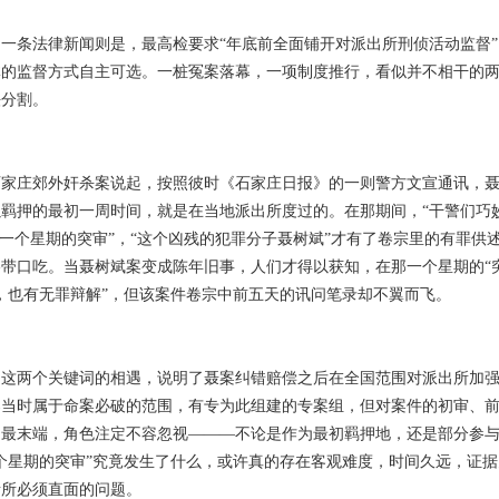
一条法律新闻则是，最高检要求“年底前全面铺开对派出所刑侦活动监督
体的监督方式自主可选。一桩冤案落幕，一项制度推行，看似并不相干的
法分割。
的石家庄郊外奸杀案说起，按照彼时《石家庄日报》的一则警方文宣通讯，
羁押的最初一周时间，就是在当地派出所度过的。在那期间，“干警们巧
过一个星期的突审”，“这个凶残的犯罪分子聂树斌”才有了卷宗里的有罪供
略带口吃。当聂树斌案变成陈年旧事，人们才得以获知，在那一个星期的“
，也有无罪辩解”，但该案件卷宗中前五天的讯问笔录却不翼而飞。
，这两个关键词的相遇，说明了聂案纠错赔偿之后在全国范围对派出所加
案当时属于命案必破的范围，有专为此组建的专案组，但对案件的初审、
的最末端，角色注定不容忽视———不论是作为最初羁押地，还是部分参
个星期的突审”究竟发生了什么，或许真的存在客观难度，时间久远，证
责所必须直面的问题。