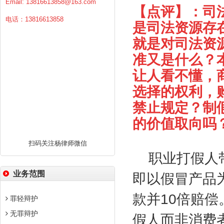
Email:
13816613858@163.com
【点评】：司
电话：13816613858
是司法资源存
就是对司法资
准又是什么？
让人看不懂，
选择的权利，
禁止规定？制
的价值取向吗
扫码关注杨律师微信
职业打假人
业务范围
即以假冒产品
款并
10
倍赔偿
罪轻辩护
无罪辩护
假人而非消费