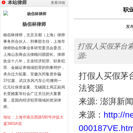
本站律师
查看详细
职
杨佰林律师
发布
杨佰林律师，北京京都（上海）律师
事务所合伙人、刑事部主任，上海市
打假人买假茅台索
律师协会刑事业务研究委员会委员，
源:
上海山东商会法律顾问团团长。律师
执业十八年，主攻经济犯罪、职务犯
罪、金融证券领域犯罪的刑事辩护，
打假人买假茅
承办过力拓案、安徽兴邦集资诈骗
37亿案、武汉东风汽车公司挪用一
法资源
亿元社保资金案、无锡国土局正副局
长受贿案等社会广泛关注的大案要
来源
:
澎湃新
案，是国内经济犯罪领域的资深律
师。
来源：
http:/
地址：上海市南京西路580号仲益大
厦3903A室
000187VE.htm