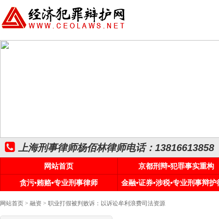
上海刑事律师杨佰林律师电话：13816613858
网站首页
京都刑辩•犯罪事实重构
贪污•贿赂•专业刑事律师
金融•证券•涉税•专业刑事辩护
网站首页
>
融资
> 职业打假被判败诉：以诉讼牟利浪费司法资源