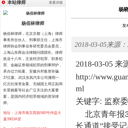
本站律师
查看详细
杨
杨佰林律师
发布
杨佰林律师，北京京都（上海）律师
事务所合伙人、刑事部主任，上海市
2018-03-05来源
律师协会刑事业务研究委员会委员，
上海山东商会法律顾问团团长。律师
执业十八年，主攻经济犯罪、职务犯
2018-03-05
来
罪、金融证券领域犯罪的刑事辩护，
承办过力拓案、安徽兴邦集资诈骗
http://www.gua
37亿案、武汉东风汽车公司挪用一
亿元社保资金案、无锡国土局正副局
ml
长受贿案等社会广泛关注的大案要
案，是国内经济犯罪领域的资深律
关键字
:
监察
师。
北京青年报
地址：上海市南京西路580号仲益大
厦3903A室
长通道”接受