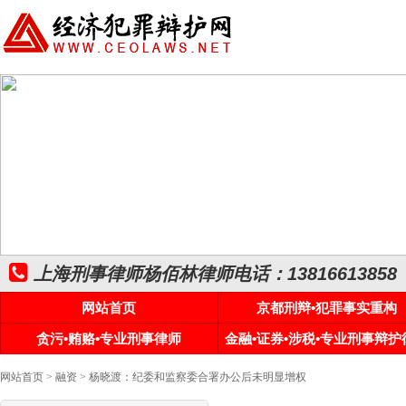
上海刑事律师杨佰林律师电话：13816613858
网站首页
京都刑辩•犯罪事实重构
贪污•贿赂•专业刑事律师
金融•证券•涉税•专业刑事辩护
网站首页
>
融资
> 杨晓渡：纪委和监察委合署办公后未明显增权