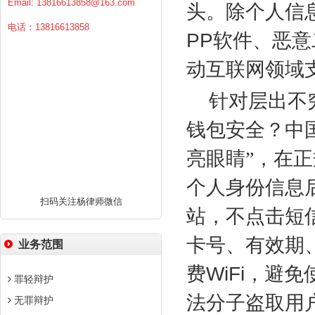
Email:
13816613858@163.com
头。除个人信
电话：13816613858
PP
软件、恶意
动互联网领域
针对层出不
钱包安全？中
亮眼睛”，在
个人身份信息
扫码关注杨律师微信
站，不点击短
卡号、有效期
业务范围
费
WiFi
，避免
罪轻辩护
法分子盗取用
无罪辩护