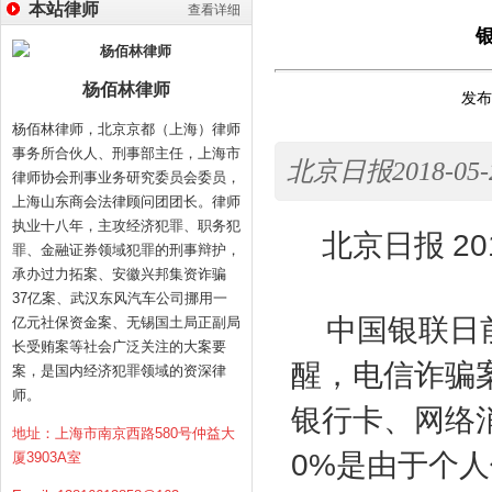
本站律师
查看详细
杨佰林律师
发布时
杨佰林律师，北京京都（上海）律师
事务所合伙人、刑事部主任，上海市
北京日报2018-05-21<
律师协会刑事业务研究委员会委员，
上海山东商会法律顾问团团长。律师
执业十八年，主攻经济犯罪、职务犯
北京日报
20
罪、金融证券领域犯罪的刑事辩护，
承办过力拓案、安徽兴邦集资诈骗
37亿案、武汉东风汽车公司挪用一
中国银联日
亿元社保资金案、无锡国土局正副局
长受贿案等社会广泛关注的大案要
醒，电信诈骗
案，是国内经济犯罪领域的资深律
师。
银行卡、网络
地址：上海市南京西路580号仲益大
0%
是由于个人
厦3903A室