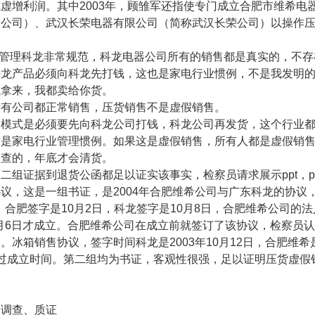
式虚增利润。其中
2003
年，顾雏军还指使专门成立合肥市维希电
希公司）、武汉长荣电器有限公司（简称武汉长荣公司）以操作
管理科龙非常规范，科龙电器公司所有的销售都是真实的，不存
科龙产品必须向科龙先打钱，这也是家电行业惯例，不是我发明
钱拿来，我都卖给你货。
所有公司都正常销售，压货销售不是虚假销售。
售模式是必须要先向科龙公司打钱，科龙公司再发货，这个行业
这是家电行业管理惯例。如果这是虚假销售，所有人都是虚假销
盘查的，年底才会清货。
第二组证据到退货公函都足以证实该事实，检察员请求展示
ppt
，
p
协议，这是一组书证，是
2004
年合肥维希公司与广东科龙的协议
，合肥签字是
10
月
2
日，科龙签字是
10
月
8
日，合肥维希公司的法
月
6
日才成立。合肥维希公司在成立前就签订了该协议，检察员认
售。冰箱销售协议，签字时间科龙是
2003
年
10
月
12
日，合肥维希
过成立时间。第二组均为书证，客观性很强，足以证明压货虚假
庭调查、质证