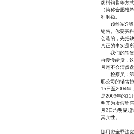
废料销售等方
（简称合肥维
利润额。
顾雏军
:?
我
销售。你要买
创造的，先把
真正的事实是
我们的销
再慢慢给货，
月是不会清点
检察员：
肥公司的销售
15
日至
2004
年
是
2003
年的
11
明其为虚假销
月
2
日均明显超
真实性。
挪用资金罪法