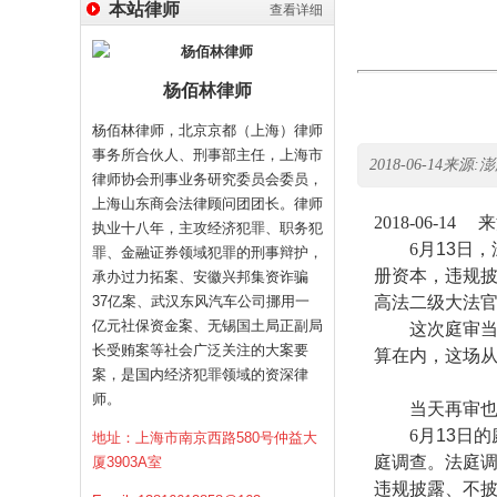
本站律师
查看详细
杨佰林律师
杨佰林律师，北京京都（上海）律师
事务所合伙人、刑事部主任，上海市
2018-06-14来源:澎湃新
律师协会刑事业务研究委员会委员，
上海山东商会法律顾问团团长。律师
2018-06-14
来
执业十八年，主攻经济犯罪、职务犯
6
月
13
日，
罪、金融证券领域犯罪的刑事辩护，
册资本，违规
承办过力拓案、安徽兴邦集资诈骗
37亿案、武汉东风汽车公司挪用一
高法二级大法
亿元社保资金案、无锡国土局正副局
这次庭审
长受贿案等社会广泛关注的大案要
算在内，这场
案，是国内经济犯罪领域的资深律
师。
当天再审
6
月
13
日的
地址：上海市南京西路580号仲益大
庭调查。法庭
厦3903A室
违规披露、不