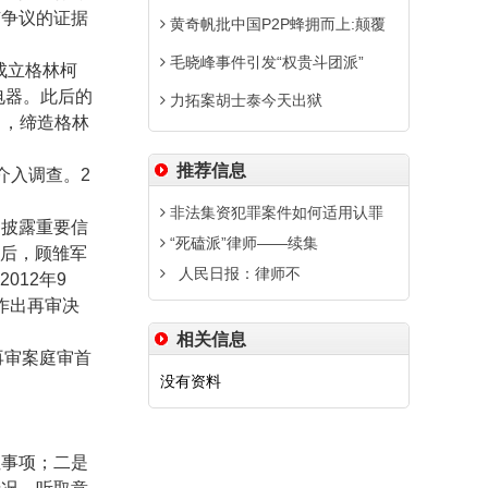
有争议的证据
黄奇帆批中国P2P蜂拥而上:颠覆
毛晓峰事件引发“权贵斗团派”
成立格林柯
电器。此后的
力拓案胡士泰今天出狱
司，缔造格林
推荐信息
介入调查。
2
非法集资犯罪案件如何适用认罪
不披露重要信
“死磕派”律师――续集
后，顾雏军
人民日报：律师不
2012
年
9
作出再审决
相关信息
再审案庭审首
没有资料
性事项；二是