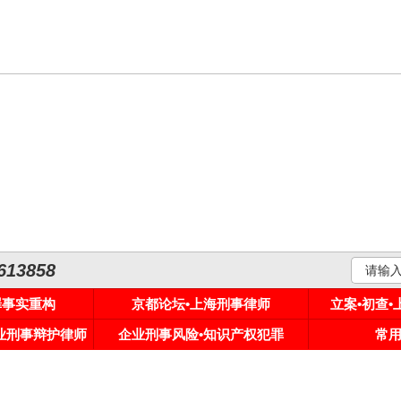
3858
罪事实重构
京都论坛•上海刑事律师
立案•初查
专业刑事辩护律师
企业刑事风险•知识产权犯罪
常