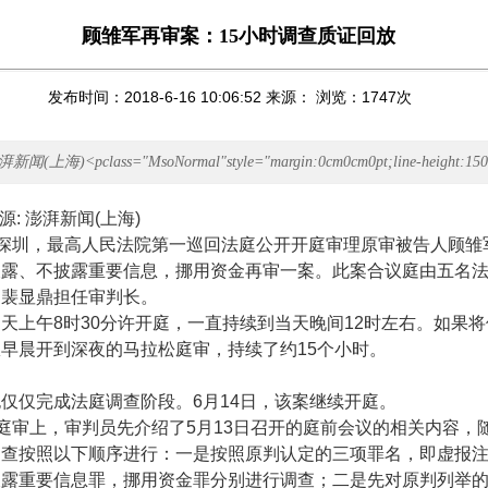
顾雏军再审案：15小时调查质证回放
发布时间：2018-6-16 10:06:52 来源： 浏览：
1747
次
闻(上海)<pclass="MsoNormal"style="margin:0cm0cm0pt;line-height:150
源
:
澎湃新闻
(
上海
)
深圳，最高人民法院第一巡回法庭公开开庭审理原审被告人顾雏
披露、不披露重要信息，挪用资金再审一案。此案合议庭由五名
官裴显鼎担任审判长。
当天上午
8
时
30
分许开庭，一直持续到当天晚间
12
时左右。如果将
从早晨开到深夜的马拉松庭审，持续了约
15
个小时。
也仅仅完成法庭调查阶段。
6
月
14
日，该案继续开庭。
庭审上，审判员先介绍了
5
月
13
日召开的庭前会议的相关内容，
调查按照以下顺序进行：一是按照原判认定的三项罪名，即虚报
披露重要信息罪，挪用资金罪分别进行调查；二是先对原判列举