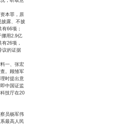
情况，听取意
册资本罪，原
规披露、不披
共有
66
项；
于挪用
2.9
亿
共有
26
项，
异议的证据
材料一、张宏
调查。顾雏军
审理时提出意
，即中国证监
省科技厅在
20
检察员杨军伟
七系最高人民