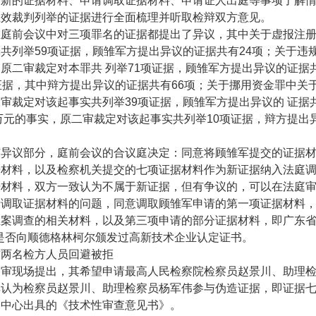
交新的证据材料、申请调取证据材料、申请证人出庭等事项了解
生效裁判列举的证据进行全面梳理并听取检辩双方意见。
在庭前会议中对三项罪名的证据都提出了异议，其中关于虚报注
罪共列举
59
项证据，顾雏军方提出异议的证据共有
24
项；关于违
原二审裁定对本罪共 列举
71
项证据，顾雏军方提出异议的证据
证据，其中辩方提出异议的证据共有
66
项；关于挪用资金罪中关
二审裁定对该起事实共列举
39
项证据，顾雏军方提出异议的 证据
万元的事实，原二审裁定对该起事实共列举
10
项证据，辩方提出
有异议部分，庭前会议的合议庭决定：同意将顾雏军提交的证据
据材料，以及检察机关提交的七项证据材料作为新证据纳入法庭
据材料，双方一致认为不属于新证据，但有争议的，可以在法庭
请调取证据材料的问题，同意调取顾雏军申请的第一项证据材料
立案调查的相关材料，以及第三项申请的部分证据材料，即广东
是否向顺德格林柯尔颁发过高新技术企业认定证书。
求两名检方人员回避被拒
庭审现场提出，其希望申请最高人民检察院检察员赵景川、助理
其认为检察员赵景川、助理检察员杨军伟参与伪造证据，即证据
定中心出具的《技术性审查意见书》。