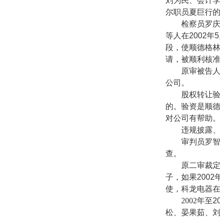
刘为民、会计
尔职员夏巨行
检察员罗
等人在
2002
年
5
段，使顺德格
请，被顺利核
原审被告
公司。
股权转让
的。验资是顺
对公司有帮助
违规披露
审判员罗
查。
原二审裁
子，如果
2002
使，科龙电器
2002
年至
2
松、晏果茹、