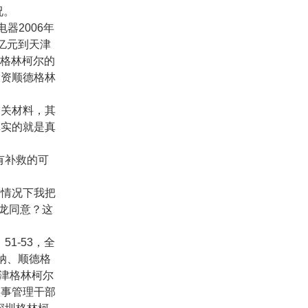
况。
电器
2006
年
亿元到天津
格林柯尔的
投资顺德格林
相关材料，其
真实的就是真
有补救的可
个情况下我把
龙同意？这
、
51-53
，全
纳、顺德格
津格林柯尔
人事管理干部