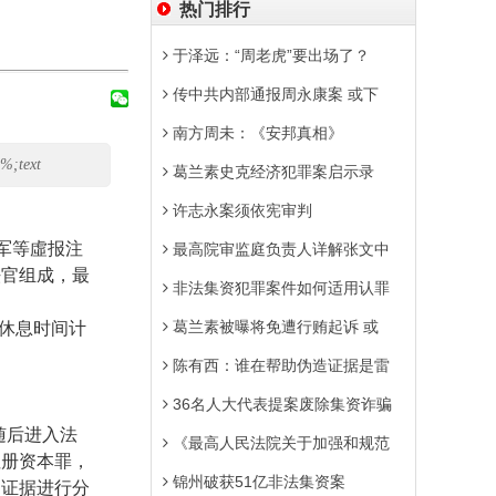
热门排行
于泽远：“周老虎”要出场了？
传中共内部通报周永康案 或下
南方周未：《安邦真相》
%;text
葛兰素史克经济犯罪案启示录
许志永案须依宪审判
军等虛报注
最高院审监庭负责人详解张文中
法官组成，最
非法集资犯罪案件如何适用认罪
葛兰素被曝将免遭行贿起诉 或
休息时间计
陈有西：谁在帮助伪造证据是雷
36名人大代表提案废除集资诈骗
随后进入法
《最高人民法院关于加强和规范
注册资本罪，
锦州破获51亿非法集资案
的证据进行分