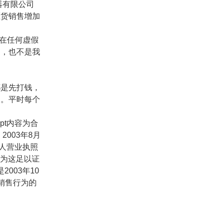
器有限公司
压货销售增加
在任何虚假
的，也不是我
都是先打钱，
售。平时每个
pt
内容为合
，
2003
年
8
月
人营业执照
为这足以证
是
2003
年
10
销售行为的