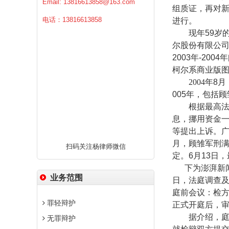
Email:
13816613858@163.com
组质证，再对
电话：13816613858
进行。
现年
59
岁
尔股份有限公
2003
年
-2004
年
柯尔系商业版
2004
年
8
月
005
年，包括顾
根据最高
息，挪用资金
等提出上诉。
月，顾雏军刑
扫码关注杨律师微信
定。
6
月
13
日，
下为澎湃新
业务范围
日，法庭调查
庭前会议：检
罪轻辩护
正式开庭后，
据介绍，
无罪辩护