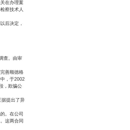
机关在办理案
交检察技术人
理以后决定，
调查。由审
为完善顺德格
程中，于
2002
段，欺骗公
证据提出了异
龙的。在公司
司。这两合同
。