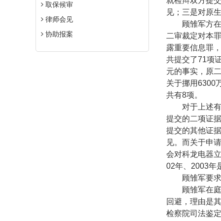
就检辩双方提
取保候审
见；三是对原
律师会见
顾雏军方
协助报案
二审裁定对本
露重要信息罪，
共提交了
71
项
元的事实，原
关于挪用
6300
共有
8
项。
对于上述
提交的二项证
提交的其他证
见。而关于申
会对科龙电器
02
年、
2003
年
顾雏军要
顾雏军在
回避，理由是
检察院司法鉴