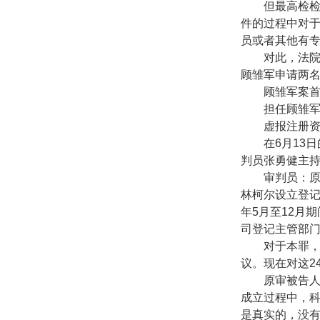
但最高检
件的过程中对
员或者其他有
对此，法
顾雏军申请两
顾雏军案
担任顾雏
虚报注册
在
6
月
13
日
判员张勇健主
审判员：
林柯尔设立登
年
5
月至
12
月期
司登记主管部
对于本罪
议。现在对这
2
原审被告
成立过程中，
是真实的，没