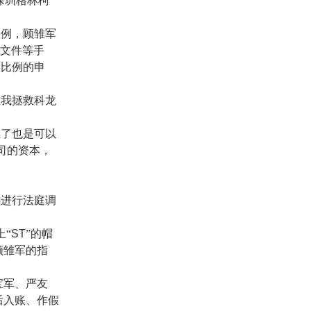
深圳格林柯
比例，顾雏军
文件等手
资比例的申
让我拯救科龙
让了也是可以
司的资本，
实进行法庭调
上“
ST
”的帽
顾雏军的指
宝军、严友
后入账、作假