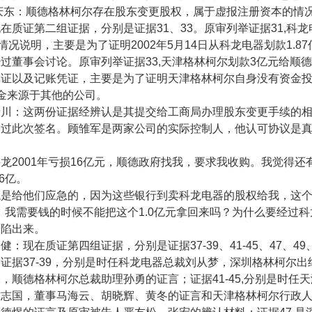
庆东：顺德格林柯尔存在股东变更股权，属于虚报注册资本的情
现在质证第二组证据，分别是证据
31
、
33
。原审列举证据
31,
科龙
情况说明，主要是为了证明
2002
年
5
月
14
日从科龙电器划款
1.87
经过董事会讨论。原审列举证据
33,
天津格林柯尔划款
3
亿元给顺德
单证以及记账凭证，主要是为了证明天津格林柯尔自身没有资金
金来源于其他的公司。
景川：这两份证据经辨认是其提交给工商局办理股东变更手续的
加过此次签名。顾雏军是两家公司的实际控制人，他认可协议是
科龙
2001
年亏损
16
亿元，顺德政府找我，要求我收购。我觉得还
6
亿。
龙是给他们应急的，因为这些银行到卖科龙电器的股权给我，这
，我需要钱的时候不能把这个
1.0
亿元拿回来吗？为什么要经过科
构陷出来。
勇健：现在质证第四组证据，分别是证据
37-39
、
41-45
、
47
、
49
。证据
37-39
，分别是时任科龙电器总裁刘从梦，深圳格林柯尔出
姝，顺德格林柯尔总裁助理孙勇的证言；证据
41-45,
分别是时任天
方志国，董事马海云、胡晓辉、黄冬的证言和天津格林柯尔行政