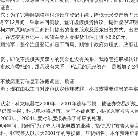
李德煜的证言及原审被告人严友松、张宏的辨认材料；证据
47,
是
的证言。
庆东：为了完善顺德格林柯尔设立登记手续，降低无形资产所占
月至
12
月间，采取来回倒款、签订虚假供货协议、提供虚假证明
林柯尔向原顺德市工商部门提出的变更股东及股东出资方式、出
准。在该变更登记中，顾雏军等人虚报货币注册资本
6.6
亿元。
人顾雏军：整个注册登记都是工商局、顺德市政府办理的。政府
验资，即使不提供买卖双方的资金也没有关系。我愿意把股权转
德市政府委托的，跟我没有关系。
9
亿元的无形资产，是增加了公
。
、不披露重要信息罪法庭调查、质证
智勇：现在由我主持对原审认定违规披露、不披露重要信息的事
定认定：科龙电器在
2000
年、
2001
年连续亏损，被证券交易所戴
年仍然亏损，科龙电器将退市。为了不被退市，根据原审被告人
在
2003
年、
2004
年度对年度报表作了相应的处理。
004
年间，顾雏军为了夸大科龙电器的业绩，指使原审被告人姜
刘科、张宏等人以加大
2001
年的亏损额、压货销售、本年费用延