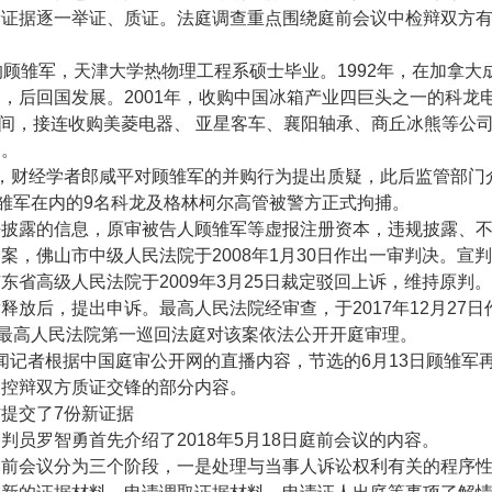
新证据逐一举证、质证。法庭调查重点围绕庭前会议中检辩双方
的顾雏军，天津大学热物理工程系硕士毕业。
1992
年，在加拿大
司，后回国发展。
2001
年，收购中国冰箱产业四巨头之一的科龙
间，接连收购美菱电器、 亚星客车、襄阳轴承、商丘冰熊等公
图。
，财经学者郎咸平对顾雏军的并购行为提出质疑，此后监管部门
雏军在内的
9
名科龙及格林柯尔高管被警方正式拘捕。
法披露的信息，原审被告人顾雏军等虚报注册资本，违规披露、
一案，佛山市中级人民法院于
2008
年
1
月
30
日作出一审判决。宣判
广东省高级人民法院于
2009
年
3
月
25
日裁定驳回上诉，维持原判。
满释放后，提出申诉。最高人民法院经审查，于
2017
年
12
月
27
日
最高人民法院第一巡回法庭对该案依法公开开庭审理。
闻记者根据中国庭审公开网的直播内容，节选的
6
月
13
日顾雏军
及控辩双方质证交锋的部分内容。
方提交了
7
份新证据
审判员罗智勇首先介绍了
2018
年
5
月
18
日庭前会议的内容。
庭前会议分为三个阶段，一是处理与当事人诉讼权利有关的程序