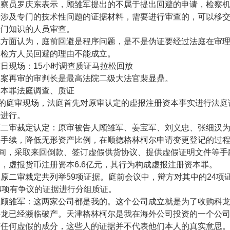
检察员罗庆东表示，顾雏军提出的不属于提出回避的申请，检察
于涉及专门的技术性问题的证据材料，需要进行审查的，可以移
专门知识的人员审查。
院方面认为，庭前回避是程序问题，是不是伪证要经过法庭在审
名检方人员回避的理由不能成立。
首日现场：
15
小时调查质证马拉松回放
军案再审的审判长是最高法院二级大法官裴显鼎。
资本罪法庭调查、质证
的庭审现场，法庭首先对原审认定的虚报注册资本事实进行法庭
持进行。
原二审裁定认定：原审被告人顾雏军、姜宝军、刘义忠、张细汉
记手续，降低无形资产比例，在顺德格林柯尔申请变更登记的过
间，采取来回倒款、签订虚假供货协议、提供虚假证明文件等手
门，虚报货币注册资本
6.6
亿元，其行为构成虚报注册资本罪。
，原二审裁定共列举
59
项证据。庭前会议中，辩方对其中的
24
项
4
项有争议的证据进行分组质证。
人顾雏军：这两家公司都是我的。这个公司成立就是为了收购科
科龙已经濒临破产。天津格林柯尔是我在海外公司投资的一个公
有任何虚假的成分，这些人的证据并不代表他们本人的真实意思