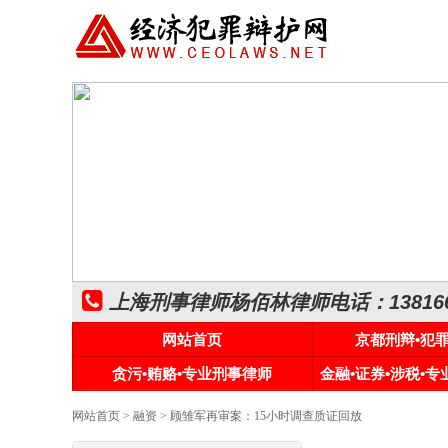
上海刑事律师杨佰林律师电话：1381661
网站首页
京都刑辩•犯
贪污•贿赂•专业刑事律师
金融•证券•涉税•
网站首页
>
融资
> 顾雏军再审案：15小时调查质证回放