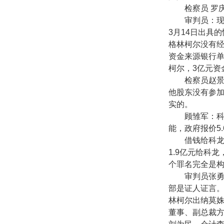
检察员 罗
审判员：
3
月
14
日出具的
格林柯尔没有
资金来源银行
柯尔，
3
亿元资
检察员赵
他股东没有参
实的。
顾雏军：
能，政府报价
5.
借钱给科
1.9
亿元给科龙
个罪名完全是
审判员张
部是证人证言
林柯尔出纳莫
董事、副总裁