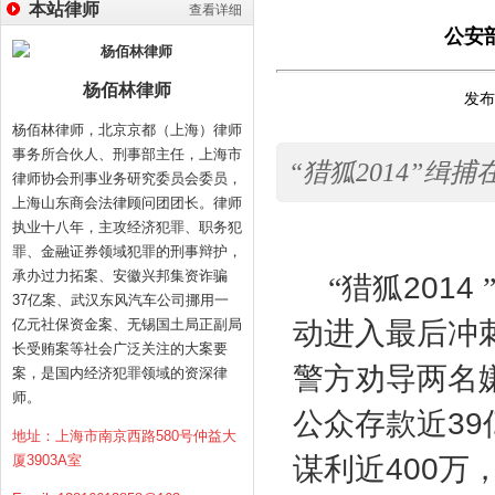
本站律师
查看详细
公安部
杨佰林律师
发布时
杨佰林律师，北京京都（上海）律师
事务所合伙人、刑事部主任，上海市
“猎狐2014”缉
律师协会刑事业务研究委员会委员，
上海山东商会法律顾问团团长。律师
执业十八年，主攻经济犯罪、职务犯
罪、金融证券领域犯罪的刑事辩护，
承办过力拓案、安徽兴邦集资诈骗
“猎狐
2014
37亿案、武汉东风汽车公司挪用一
亿元社保资金案、无锡国土局正副局
动进入最后冲
长受贿案等社会广泛关注的大案要
警方劝导两名
案，是国内经济犯罪领域的资深律
师。
公众存款近
39
地址：上海市南京西路580号仲益大
厦3903A室
谋利近
400
万