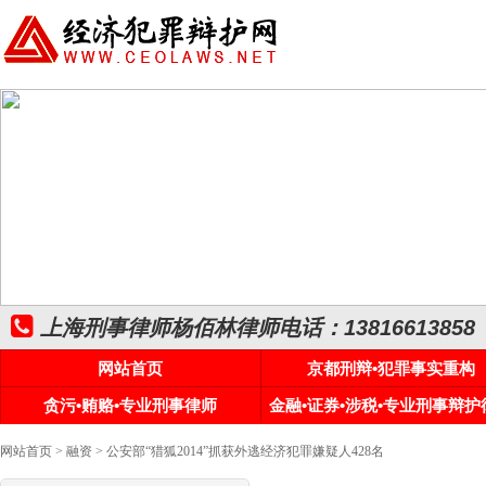
上海刑事律师杨佰林律师电话：13816613858
网站首页
京都刑辩•犯罪事实重构
贪污•贿赂•专业刑事律师
金融•证券•涉税•专业刑事辩护
网站首页
>
融资
> 公安部“猎狐2014”抓获外逃经济犯罪嫌疑人428名