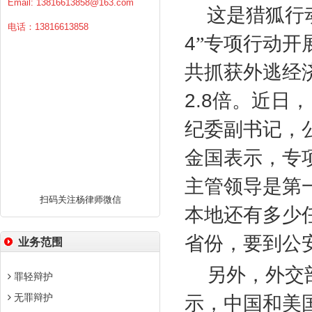
Email:
13816613858@163.com
这是猎狐行
电话：13816613858
4
”专项行动开
共抓获外逃经
2.8
倍。近日，
纪委副书记，
金国表示，专
主管领导是第
扫码关注杨律师微信
本地还有多少
省份，要到公
业务范围
另外，外交
罪轻辩护
无罪辩护
示，中国和美