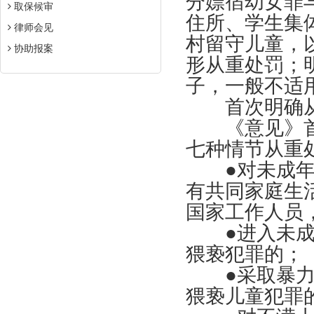
分嫖宿幼女罪
取保候审
住所、学生集
律师会见
村留守儿童，
协助报案
形从重处罚；
子，一般不适
首次明确从
《意见》首
七种情节从重
●对未成年人
有共同家庭生
国家工作人员
●进入未成年
猥亵犯罪的；
●采取暴力、
猥亵儿童犯罪