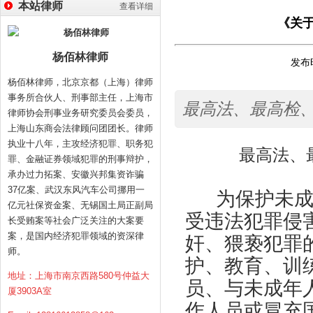
本站律师
查看详细
《关
杨佰林律师
发布时
杨佰林律师，北京京都（上海）律师
事务所合伙人、刑事部主任，上海市
最高法、最高检
律师协会刑事业务研究委员会委员，
上海山东商会法律顾问团团长。律师
执业十八年，主攻经济犯罪、职务犯
最高法、
罪、金融证券领域犯罪的刑事辩护，
承办过力拓案、安徽兴邦集资诈骗
37亿案、武汉东风汽车公司挪用一
为保护未
亿元社保资金案、无锡国土局正副局
受违法犯罪侵
长受贿案等社会广泛关注的大案要
案，是国内经济犯罪领域的资深律
奸、猥亵犯罪
师。
护、教育、训
地址：上海市南京西路580号仲益大
员、与未成年
厦3903A室
作人员或冒充