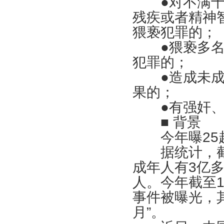
●对不满十二
残疾或者精神
猥亵犯罪的；
●猥亵多名未
犯罪的；
●造成未成年
果的；
●有强奸、
■ 背景
今年曝
25
据统计，
成年人有
3
亿
人。今年截至
事件被曝光，
月”。