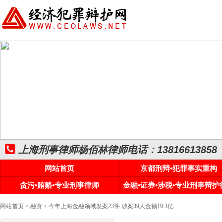
上海刑事律师杨佰林律师电话：13816613858
网站首页
京都刑辩•犯罪事实重构
贪污•贿赂•专业刑事律师
金融•证券•涉税•专业刑事辩护
网站首页
>
融资
> 今年上海金融领域发案23件 涉案39人金额19.3亿