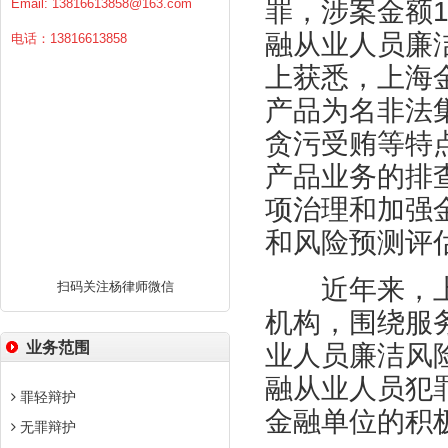
Email:
13816613858@163.com
罪，涉案金额1
融从业人员廉
电话：13816613858
上获悉，上海
产品为名非法
贪污受贿等特
产品业务的排
项治理和加强
和风险预测评
近年来，上
扫码关注杨律师微信
机构，围绕服
业务范围
业人员廉洁风
融从业人员犯
罪轻辩护
金融单位的积
无罪辩护