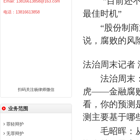
“目前还
Email:
13816613858@163.com
最佳时机”
电话：13816613858
“股份制
说，腐败的风
法治周末记者 
法治周末
虎——金融腐
扫码关注杨律师微信
看，你的预测
业务范围
测主要基于哪
罪轻辩护
毛昭晖：
无罪辩护