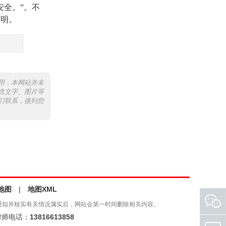
安全。”。不
声明。
用，本网站并未
含文字、图片等
们联系，接到您
地图
|
地图XML
通知并核实有关情况属实后，网站会第一时间删除相关内容。
师电话：
13816613858