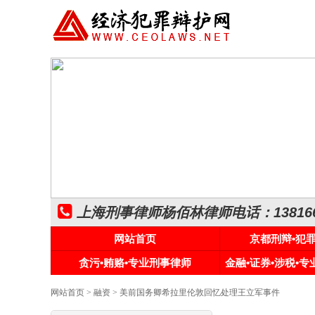
上海刑事律师杨佰林律师电话：1381661
网站首页
京都刑辩•犯
贪污•贿赂•专业刑事律师
金融•证券•涉税•
网站首页
>
融资
> 美前国务卿希拉里伦敦回忆处理王立军事件