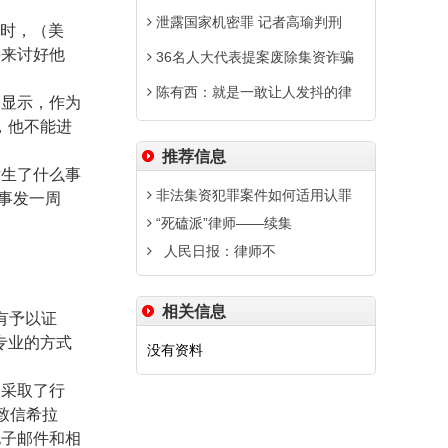
泄露国家机密罪 记者高瑜判刑
同时，（美
要来讨好他
36名人大代表提案废除集资诈骗
陈有西：就是一敢让人发抖的律
道显示，作为
，他不能进
推荐信息
发生了什么事
非法集资犯罪案件如何适用认罪
”事发一周
“死磕派”律师――续集
人民日报：律师不
相关信息
有予以证
专业的方式
没有资料
会采取了行
致信希拉
电子邮件和相