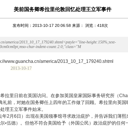
美前国务卿希拉里伦敦回忆处理王立军事件
发布时间：2013-10-17 20:06:58 来源： 浏览：
418
次
.cn/america/2013_10_17_179240.shtml<pstyle="line-height:150%;text-
:0cm0cm0pt;mso-char-indent-count:2.0;"class="M
tp://www.guancha.cn/america/2013_10_17_179240.shtml
2013-10-17
卿希拉里日前在英国访问。在参加英国皇家国际事务研究所（
Cha
典礼前，对她在国务卿任上四年的工作做了回顾。希拉里向英国
时处理王立军事件始末。
去年
2
月
6
日）出现在美国领事馆寻求政治庇护，并告诉我们薄熙
尔•伍德）。但他不符合美国给予（外国公民）政治庇护的任何