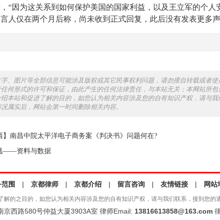
，“因为这关系到如何保护美国的国家利益，以及王立军的个人
发言人仅在两个月后称，尚未收到正式回复，此后没有发表更多
文字、图片等全部信息可能涉及版权或其它民事权利问题，请勿擅自转载或者使
行任何形式的许可和保证，由此产生的任何法律责任，与本站无关；本网站所包
介绍本站和促进了解的目的，如您认为相关内容涉及您的自有知识产权，请与我
情况属实后，网站会第一时间删除相关内容。
西】南昌中院太平洋电子商务案《判决书》问题何在?
逃——资料与数据
务范围
|
京都律师
|
京都介绍
|
留言咨询
|
友情链接
|
网站
了解的之目的，如您认为相关内容涉及您的自有知识产权，请与我们联系，接到您的
西路580号仲益大厦3903A室 律师Email:
13816613858@163.com
律