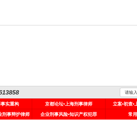
3858
罪事实重构
京都论坛•上海刑事律师
立案•初查
专业刑事辩护律师
企业刑事风险•知识产权犯罪
常