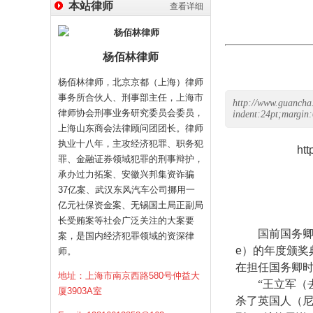
本站律师
查看详细
杨佰林律师
杨佰林律师，北京京都（上海）律师
事务所合伙人、刑事部主任，上海市
http://www.guancha
律师协会刑事业务研究委员会委员，
indent:24pt;margin
上海山东商会法律顾问团团长。律师
执业十八年，主攻经济犯罪、职务犯
ht
罪、金融证券领域犯罪的刑事辩护，
承办过力拓案、安徽兴邦集资诈骗
37亿案、武汉东风汽车公司挪用一
亿元社保资金案、无锡国土局正副局
长受贿案等社会广泛关注的大案要
国前国务
案，是国内经济犯罪领域的资深律
e
）的年度颁奖
师。
在担任国务卿
地址：上海市南京西路580号仲益大
“王立军（
厦3903A室
杀了英国人（尼