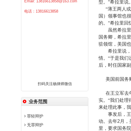
Email:
13816613858@163.com
型。”希拉里说
“薄王两人
电话：13816613858
国）领事馆也
的。”希拉里回
虽然希拉
国务卿，希拉里
驻领馆，美国也
希拉里说
情。“于是我们
后，时任国家
美国前国务
扫码关注杨律师微信
在王立军去
实。“我们处理
业务范围
来处理此事，我
事发后，
罪轻辩护
动。去年
2
月，
无罪辩护
里，要求国务