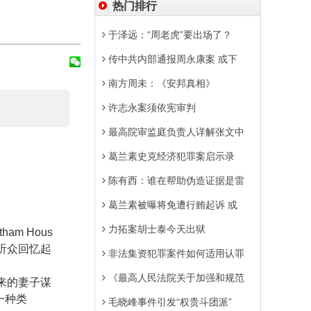
热门排行
于泽远：“周老虎”要出场了？
传中共内部通报周永康案 或下
南方周未：《安邦真相》
许志永案须依宪审判
最高院审监庭负责人详解张文中
葛兰素史克经济犯罪案启示录
陈有西：谁在帮助伪造证据是雷
葛兰素被曝将免遭行贿起诉 或
力拓案胡士泰今天出狱
tham Hous
听众回忆起
非法集资犯罪案件如何适用认罪
《最高人民法院关于加强和规范
来的妻子谋
一种类
毛晓峰事件引发“权贵斗团派”