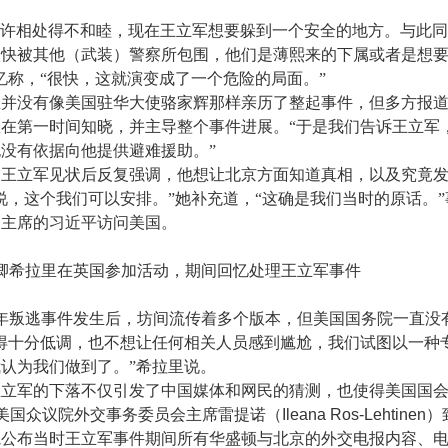
。
或许相处得不和睦，现在王立军想要躲到一个安全的地方。与此
很快被其他（武装）警察所包围，他们是薄熙来的下属或者是想
忆称，“很快，这就演变成了一个危险的局面。”
里并没有像美国驻华大使骆家辉那样亲历了整起事件，但多方报
在第一时间知晓，并主导整个事件进展。“于是我们告诉王立军
没有依据向他提供避难援助。”
，王立军见状后反复强调，他想让北京方面知道真相，以及究竟
说，这个我们可以安排。”她补充道，“这确是我们当时的原话。
副主席的习近平访问美国。
卿希拉里在英国参加活动，期间回忆处理王立军事件
年叛逃事件发生后，坊间流传着多个版本，但美国国务院一直没
得十分低调，也不想让任何相关人员感到尴尬，我们试图以一种
认为我们做到了。”希拉里说。
王立军的下落不仅引发了中国媒体和网民的猜测，也使得美国国
美国众议院外交事务委员会主席雷提诺（
Ileana Ros-Lehtinen
）
院公布当时王立军事件期间所有华盛顿与北京的外交电报内容、