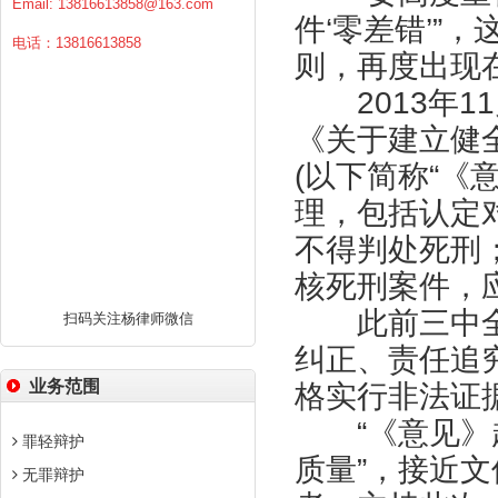
Email:
13816613858@163.com
件‘零差错’”
电话：13816613858
则，再度出现
2013年1
《关于建立健
(以下简称“《
理，包括认定
不得判处死刑
核死刑案件，
此前三中全
扫码关注杨律师微信
纠正、责任追
业务范围
格实行非法证
“《意见》起
罪轻辩护
质量”，接近
无罪辩护