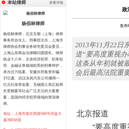
本站律师
查看详细
政
杨佰林律师
发布时
杨佰林律师，北京京都（上海）律师
事务所合伙人、刑事部主任，上海市
2013年11月
律师协会刑事业务研究委员会委员，
道“要高度重视办
上海山东商会法律顾问团团长。律师
执业十八年，主攻经济犯罪、职务犯
这条从年初就被
罪、金融证券领域犯罪的刑事辩护，
会后最高法院重要文
承办过力拓案、安徽兴邦集资诈骗
37亿案、武汉东风汽车公司挪用一
亿元社保资金案、无锡国土局正副局
长受贿案等社会广泛关注的大案要
2013年
案，是国内经济犯罪领域的资深律
本报记者
师。
北京报道
地址：上海市南京西路580号仲益大
厦3903A室
“要高度重视