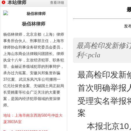
本站律师
查看详细
杨佰林律师
发布
杨佰林律师，北京京都（上海）律师
事务所合伙人、刑事部主任，上海市
最高检印发新修
律师协会刑事业务研究委员会委员，
利<pcla
上海山东商会法律顾问团团长。律师
执业十八年，主攻经济犯罪、职务犯
罪、金融证券领域犯罪的刑事辩护，
最高检印发新
承办过力拓案、安徽兴邦集资诈骗
37亿案、武汉东风汽车公司挪用一
首次明确举报
亿元社保资金案、无锡国土局正副局
长受贿案等社会广泛关注的大案要
案，是国内经济犯罪领域的资深律
受理实名举报
师。
案
地址：上海市南京西路580号仲益大
厦3903A室
本报北京
10