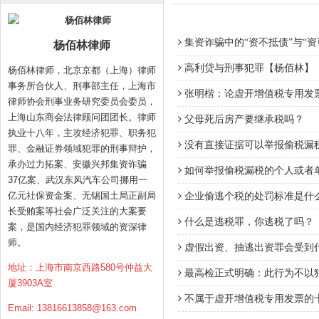
集资诈骗中的“资不抵债”与“资
杨佰林律师
高利贷与刑事犯罪【杨佰林】
杨佰林律师，北京京都（上海）律师
事务所合伙人、刑事部主任，上海市
张明楷：论虚开增值税专用发
律师协会刑事业务研究委员会委员，
上海山东商会法律顾问团团长。律师
父母死后房产要继承税吗？
执业十八年，主攻经济犯罪、职务犯
没有直接证据可以举报偷税漏
罪、金融证券领域犯罪的刑事辩护，
承办过力拓案、安徽兴邦集资诈骗
如何举报偷税漏税的个人或者
37亿案、武汉东风汽车公司挪用一
亿元社保资金案、无锡国土局正副局
企业偷逃个税的处罚标准是什
长受贿案等社会广泛关注的大案要
什么是逃税罪，你逃税了吗？
案，是国内经济犯罪领域的资深律
师。
虚假出资、抽逃出资罪会受到
地址：上海市南京西路580号仲益大
最高检正式明确：此行为不以
厦3903A室
不属于虚开增值税专用发票的
Email:
13816613858@163.com