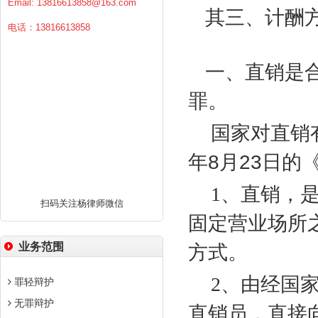
Email:
13816613858@163.com
其三、计酬
电话：13816613858
一、直销是
罪。
国家对直销
年
8
月
23
日的
1
、直销，
扫码关注杨律师微信
固定营业场所
业务范围
方式。
2
、由经国
罪轻辩护
无罪辩护
直销员，直接