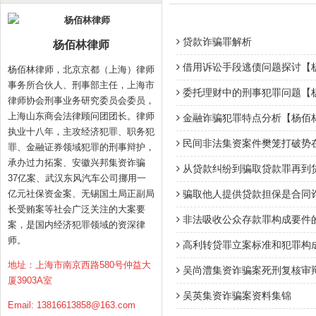
贷款诈骗罪解析
杨佰林律师
借用诉讼手段逃债问题探讨【
杨佰林律师，北京京都（上海）律师
事务所合伙人、刑事部主任，上海市
委托理财中的刑事犯罪问题【
律师协会刑事业务研究委员会委员，
上海山东商会法律顾问团团长。律师
金融诈骗犯罪特点分析【杨佰
执业十八年，主攻经济犯罪、职务犯
民间非法集资案件樊笼打破势
罪、金融证券领域犯罪的刑事辩护，
承办过力拓案、安徽兴邦集资诈骗
从贷款纠纷到骗取贷款罪再到
37亿案、武汉东风汽车公司挪用一
亿元社保资金案、无锡国土局正副局
骗取他人提供贷款担保是合同
长受贿案等社会广泛关注的大案要
非法吸收公众存款罪构成要件
案，是国内经济犯罪领域的资深律
师。
高利转贷罪立案标准和犯罪构
地址：上海市南京西路580号仲益大
吴尚澧集资诈骗案死刑复核审
厦3903A室
吴英集资诈骗案资料集锦
Email:
13816613858@163.com