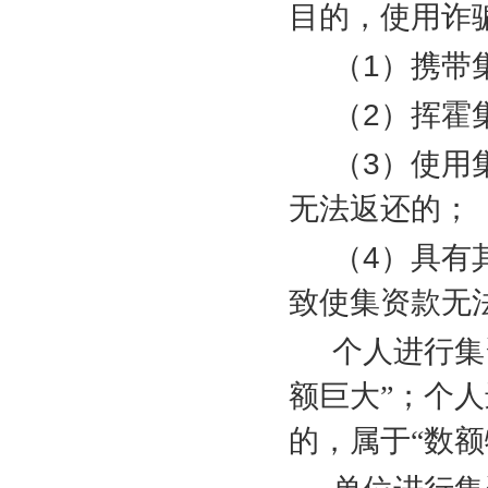
目的，使用诈
（
1
）携带
（
2
）挥霍
（
3
）使用
无法返还的；
（
4
）具有
致使集资款无
个人进行集
额巨大”；个
的，属于“数额