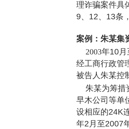
理诈骗案件具
9
、
12
、
13
条
案例：朱某集
2003
年
10
月
经工商行政管
被告人朱某控
朱某为筹措
早木公司等单
设相应的
24K
年
2
月至
2007