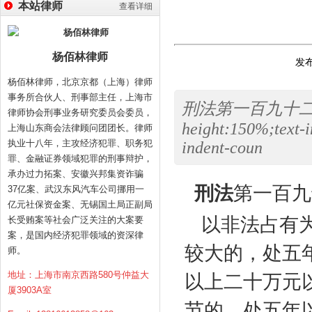
本站律师
查看详细
杨佰林律师
发布
杨佰林律师，北京京都（上海）律师
事务所合伙人、刑事部主任，上海市
刑法第一百九十二条（
律师协会刑事业务研究委员会委员，
height:150%;text-
上海山东商会法律顾问团团长。律师
执业十八年，主攻经济犯罪、职务犯
indent-coun
罪、金融证券领域犯罪的刑事辩护，
承办过力拓案、安徽兴邦集资诈骗
刑法
第一百九
37亿案、武汉东风汽车公司挪用一
亿元社保资金案、无锡国土局正副局
以非法占有
长受贿案等社会广泛关注的大案要
案，是国内经济犯罪领域的资深律
较大的，处五
师。
地址：上海市南京西路580号仲益大
以上二十万元
厦3903A室
节的，处五年