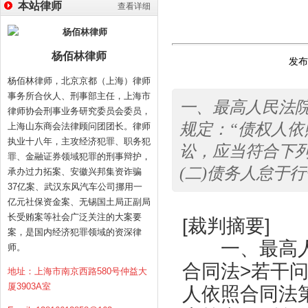
本站律师
查看详细
杨佰林律师
发布时
杨佰林律师，北京京都（上海）律师
事务所合伙人、刑事部主任，上海市
一、最高人民法院
律师协会刑事业务研究委员会委员，
规定：“债权人
上海山东商会法律顾问团团长。律师
执业十八年，主攻经济犯罪、职务犯
讼，应当符合下列
罪、金融证券领域犯罪的刑事辩护，
(二)债务人怠于
承办过力拓案、安徽兴邦集资诈骗
37亿案、武汉东风汽车公司挪用一
亿元社保资金案、无锡国土局正副局
长受贿案等社会广泛关注的大案要
[裁判摘要]
案，是国内经济犯罪领域的资深律
一、最高人民
师。
合同法>若干问
地址：上海市南京西路580号仲益大
厦3903A室
人依照合同法