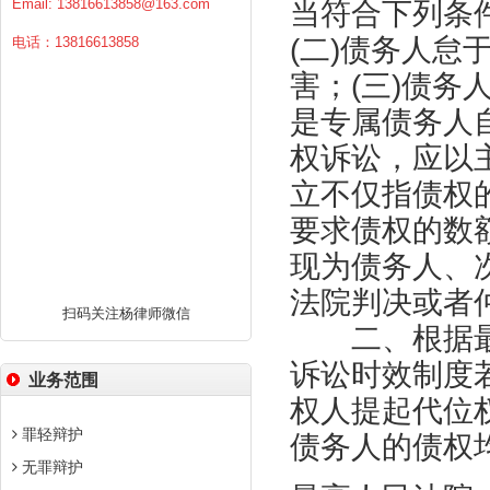
Email:
13816613858@163.com
当符合下列条
(二)债务人
电话：13816613858
害；(三)债务
是专属债务人
权诉讼，应以
立不仅指债权
要求债权的数
现为债务人、
法院判决或者
扫码关注杨律师微信
二、根据最
诉讼时效制度
业务范围
权人提起代位
罪轻辩护
债务人的债权
无罪辩护