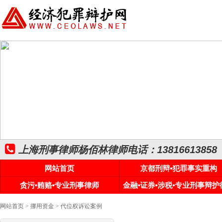
上海刑事律师杨佰林律师电话：13816613858
网站首页
京都刑辩•犯罪事实重构
贪污•贿赂•专业刑事律师
金融•证券•涉税•专业刑事辩护
网站首页
>
挪用资金
> 代位权诉讼案例