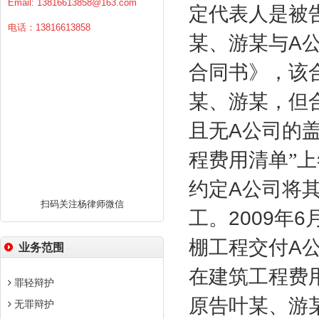
Email:
13816613858@163.com
定代表人是被
电话：13816613858
某、游某与
A
合同书》，该
某、游某，但
且无
A
公司的
程费用清单”
约定
A
公司将
扫码关注杨律师微信
工。
2009
年
6
棚工程交付
A
业务范围
在建筑工程费
罪轻辩护
原告叶某、游
无罪辩护