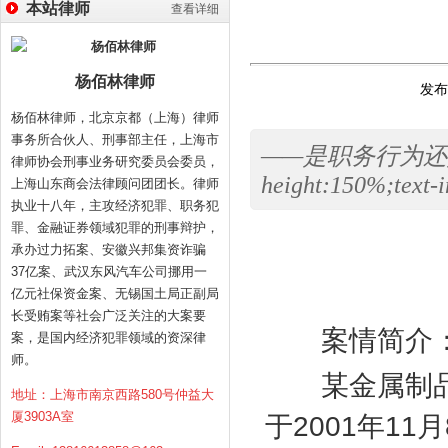
本站律师
查看详细
杨佰林律师
发布时
杨佰林律师，北京京都（上海）律师
事务所合伙人、刑事部主任，上海市
——是职务行为还是个人行为
律师协会刑事业务研究委员会委员，
height:150%;text-i
上海山东商会法律顾问团团长。律师
执业十八年，主攻经济犯罪、职务犯
罪、金融证券领域犯罪的刑事辩护，
承办过力拓案、安徽兴邦集资诈骗
37亿案、武汉东风汽车公司挪用一
亿元社保资金案、无锡国土局正副局
长受贿案等社会广泛关注的大案要
案情简介
案，是国内经济犯罪领域的资深律
师。
某金属制品
地址：上海市南京西路580号仲益大
厦3903A室
于
2001
年
11
月