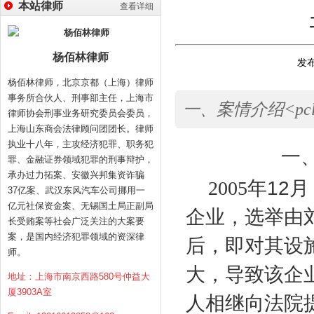
本站律师
查看详细
杨佰林律师
发布
杨佰林律师，北京京都（上海）律师
事务所合伙人、刑事部主任，上海市
一、案情介绍<pc
律师协会刑事业务研究委员会委员，
上海山东商会法律顾问团团长。律师
执业十八年，主攻经济犯罪、职务犯
一
罪、金融证券领域犯罪的刑事辩护，
承办过力拓案、安徽兴邦集资诈骗
2005
年
12
月
37亿案、武汉东风汽车公司挪用一
亿元社保资金案、无锡国土局正副局
企业，选举由
长受贿案等社会广泛关注的大案要
案，是国内经济犯罪领域的资深律
后，即对其设
师。
大，导致该企
地址：上海市南京西路580号仲益大
厦3903A室
人相继向法院