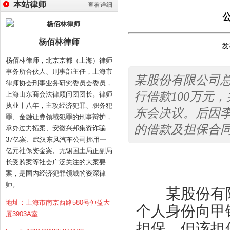
本站律师
查看详细
杨佰林律师
发
杨佰林律师，北京京都（上海）律师
事务所合伙人、刑事部主任，上海市
某股份有限公司总
律师协会刑事业务研究委员会委员，
行借款100万元
上海山东商会法律顾问团团长。律师
执业十八年，主攻经济犯罪、职务犯
东会决议。后因
罪、金融证券领域犯罪的刑事辩护，
的借款及担保合
承办过力拓案、安徽兴邦集资诈骗
37亿案、武汉东风汽车公司挪用一
亿元社保资金案、无锡国土局正副局
长受贿案等社会广泛关注的大案要
案，是国内经济犯罪领域的资深律
师。
某股份有限公
地址：上海市南京西路580号仲益大
个人身份向甲
厦3903A室
担保，但该担