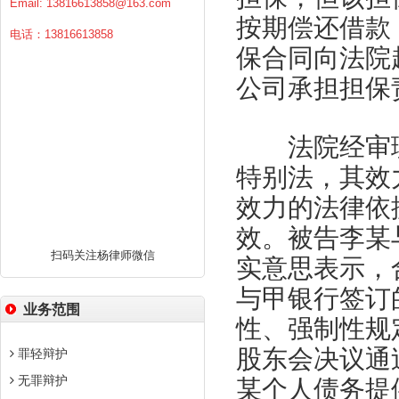
Email:
13816613858@163.com
按期偿还借款
电话：13816613858
保合同向法院
公司承担担保
法院经审理
特别法，其效
效力的法律依
效。被告李某
扫码关注杨律师微信
实意思表示，
与甲银行签订
业务范围
性、强制性规
股东会决议通
罪轻辩护
无罪辩护
某个人债务提