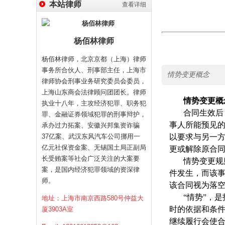
本站律师
查看详细
杨佰林律师
杨佰林律师，北京京都（上海）律师
事务所合伙人、刑事部主任，上海市
情势变更概念
律师协会刑事业务研究委员会委员，
上海山东商会法律顾问团团长。律师
情势变更概
执业十八年，主攻经济犯罪、职务犯
合同生效后
罪、金融证券领域犯罪的刑事辩护，
事人所能预见
承办过力拓案、安徽兴邦集资诈骗
37亿案、武汉东风汽车公司挪用一
以要求与另一
亿元社保资金案、无锡国土局正副局
更或解除原合
长受贿案等社会广泛关注的大案要
情势变更规
案，是国内经济犯罪领域的资深律
件发生，而该
师。
该合同视为落
“情势”，
地址：上海市南京西路580号仲益大
时的依据和条
厦3903A室
继续履行会使