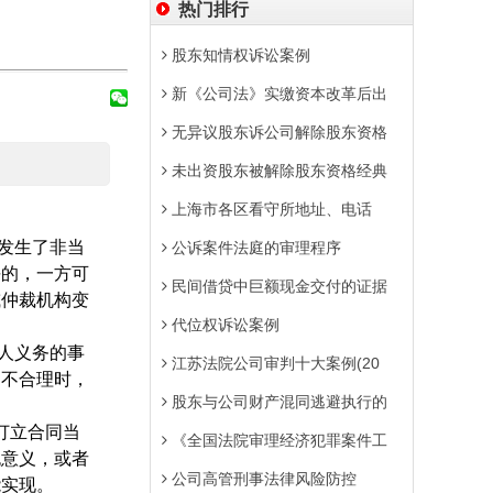
热门排行
股东知情权诉讼案例
新《公司法》实缴资本改革后出
无异议股东诉公司解除股东资格
未出资股东被解除股东资格经典
上海市各区看守所地址、电话
发生了非当
公诉案件法庭的审理程序
平的，一方可
民间借贷中巨额现金交付的证据
或仲裁机构变
代位权诉讼案例
人义务的事
江苏法院公司审判十大案例(20
为不合理时，
股东与公司财产混同逃避执行的
订立合同当
《全国法院审理经济犯罪案件工
无意义，或者
公司高管刑事法律风险防控
能实现。