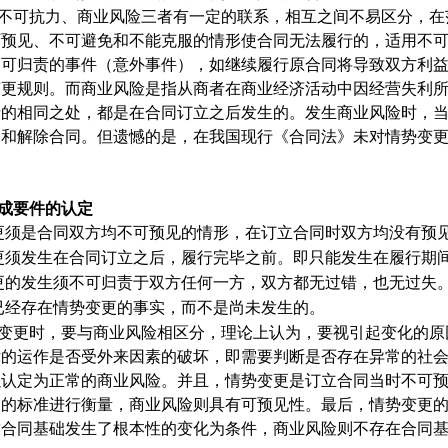
不可抗力、商业风险三者有一定的联系，相互之间不易区分，在
可预见、不可避免和不能克服的情形使合同无法履行的，适用不
不可归责的事件（意外事件），如继续履行原合同将导致双方利
变更规则。而商业风险是指从商者在商业经济活动中因经营失利
者的相同之处，都是在合同订立之后发生的。发生商业风险时，
更和解除合同。但遗憾的是，在我国现行《合同法》未对情势变
成要件的认定
更须是合同双方均不可预见的情形，在订立合同时双方均没有预
更须发生在合同订立之后，履行完毕之前。即只能发生在履行期
更的发生须不可归责于双方任何一方，双方都无过错，也无过失
已经存在情势变更的事实，而不是尚未发生的。
变更时，要与商业风险相区分，理论上认为，要视引起变化的原
律的运作是否受外来因素的破坏，即需要判断是否存在异常的社
以认定为正常的商业风险。并且，情势变更是订立合同当时不可
人的标准进行衡量，商业风险则具有可预见性。最后，情势变更
致合同基础发生了根本性的变化为条件，商业风险则不存在合同