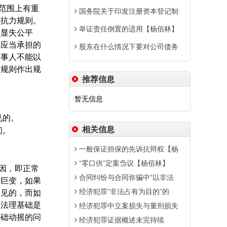
范围上有重
国务院关于印发注册资本登记制
可抗力规则。
举证责任倒置的适用【杨佰林】
益显失公平
所应当承担的
股东在什么情况下要对公司债务
当事人不能以
更规则作出规
推荐信息
暂无信息
见的。
相关信息
间。
。
一般保证担保的先诉抗辩权【杨
“零口供”定案刍议【杨佰林】
因，即正常
合同纠纷与合同诈骗中“以非法
会巨变，如果
经济犯罪“非法占有为目的”的
预见的，而如
的法理基础是
经济犯罪中立案损失与量刑损失
基础动摇的问
经济犯罪证据概述未完待续