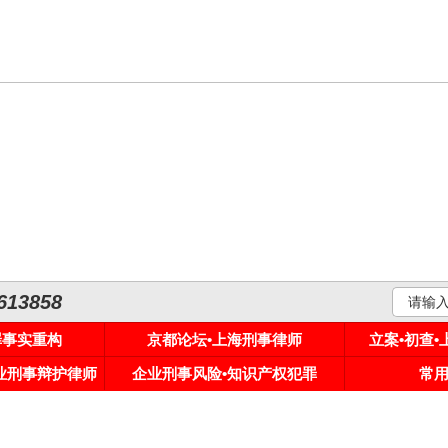
3858
罪事实重构
京都论坛•上海刑事律师
立案•初查
专业刑事辩护律师
企业刑事风险•知识产权犯罪
常