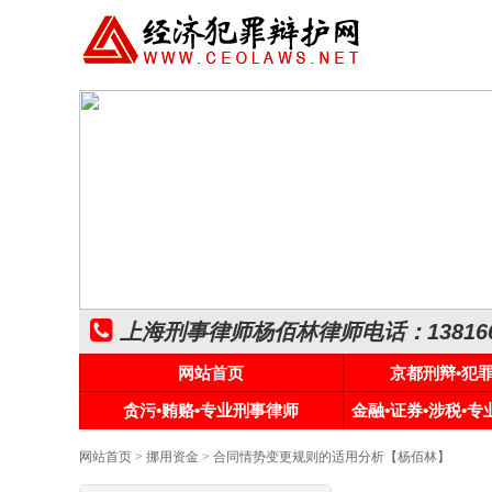
上海刑事律师杨佰林律师电话：1381661
网站首页
京都刑辩•犯
贪污•贿赂•专业刑事律师
金融•证券•涉税•
网站首页
>
挪用资金
> 合同情势变更规则的适用分析【杨佰林】