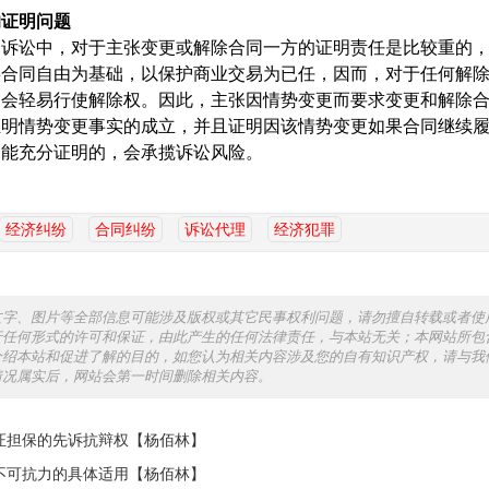
的证明问题
的诉讼中，对于主张变更或解除合同一方的证明责任是比较重的
事合同自由为基础，以保护商业交易为已任，因而，对于任何解
不会轻易行使解除权。因此，主张因情势变更而要求变更和解除
证明情势变更事实的成立，并且证明因该情势变更如果合同继续
不能充分证明的，会承揽诉讼风险。
经济纠纷
合同纠纷
诉讼代理
经济犯罪
文字、图片等全部信息可能涉及版权或其它民事权利问题，请勿擅自转载或者使
行任何形式的许可和保证，由此产生的任何法律责任，与本站无关；本网站所包
介绍本站和促进了解的目的，如您认为相关内容涉及您的自有知识产权，请与我
情况属实后，网站会第一时间删除相关内容。
证担保的先诉抗辩权【杨佰林】
不可抗力的具体适用【杨佰林】