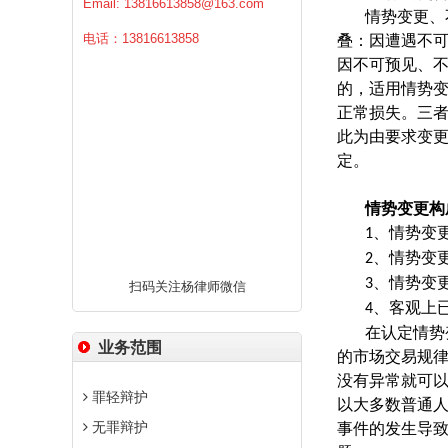
Email:
13816613858@163.com
情势变更、
电话：13816613858
叠：因遭遇不
因不可预见、
的，适用情势
正常损失。三
此为由要求变
定。
情势变更构
、情势变
1
、情势变
2
、情势变
3
扫码关注杨律师微信
、客观上
4
在认定情势
业务范围
的市场交易规
没有异常就可
罪轻辩护
以大多数普通
无罪辩护
事件的发生导