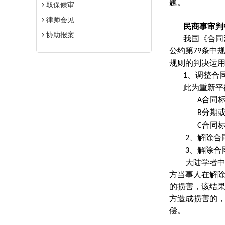
题。
取保候审
律师会见
民商事审判
协助报案
我国《合同
公约第
条中
79
规则的判决运
、调整合
1
此为重新平
合同
A
分期
B
合同
C
、解除合
2
、解除合
3
大陆学者
方当事人在解
的损害，该结
方造成损害的
偿。