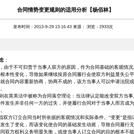
合同情势变更规则的适用分析【杨佰林】
发布时间：2013-9-29 13:16:43 来源： 浏览：
2933
次
念
：
，由于不可归责于当事人双方的原因，作为合同基础的客观情况
的根本性变化，导致如果继续按原合同履行会使双方利益显失公
方就合同内容重新协商，协商不成的，该方当事人可以申请法院
同。
则在英美法中被称为合同落空理论：当法律认定能改变双方当事
事件发生并非任何一方的过失，并使履行合同对于当事人而言成
空。
是指双方订立合同当时所依据的客观情况和实际条件。“变更”是指
件发生了变化，而该变化使合同的基础发生动摇，导致合同履行
合同双方权利义务明显失衡，或使当事人订立合同的目的根本不