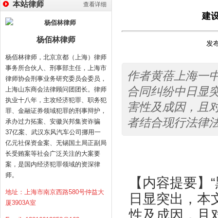
本站律师
查看详细
建
杨佰林律师
发布
杨佰林律师，北京京都（上海）律师
事务所合伙人、刑事部主任，上海市
作者黄蓓上海一中
律师协会刑事业务研究委员会委员，
合同纠纷中日显突
上海山东商会法律顾问团团长。律师
执业十八年，主攻经济犯罪、职务犯
害性及成因，且
罪、金融证券领域犯罪的刑事辩护，
者结合现行法律法
承办过力拓案、安徽兴邦集资诈骗
37亿案、武汉东风汽车公司挪用一
亿元社保资金案、无锡国土局正副局
长受贿案等社会广泛关注的大案要
案，是国内经济犯罪领域的资深律
师。
【内容提要】
地址：上海市南京西路580号仲益大
日显突出，本
厦3903A室
性及成因，且