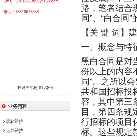
Email:
13816613858@163.com
路，笔者结合
电话：13816613858
同”、“白合同
【关 键 词】
一、概念与特
黑白合同是对
份以上的内容
同”。之所以
扫码关注杨律师微信
共和国招标投
容，其中第三
业务范围
目，第四条规
行招标的项目
罪轻辩护
标。这些规定
无罪辩护