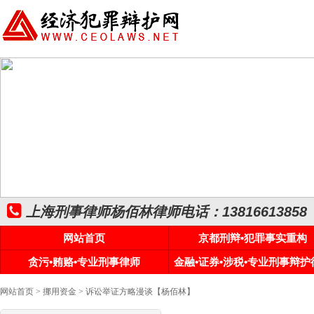
上海刑事律师杨佰林律师电话：13816613858
网站首页
京都刑辩•犯罪事实重构
贪污•贿赂•专业刑事律师
金融•证券•涉税•专业刑事辩护
网站首页
>
挪用资金
> 诉讼举证方略漫谈【杨佰林】