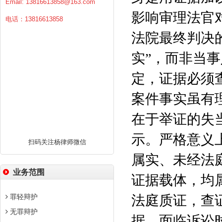
Email:
13816613858@163.com
影响审理法官
电话：13816613858
法院最终判决
实”，而非当事
定，证据必须
案件事实虽有
在于举证的失
示。严格意义
扫码关注杨律师微信
属实、未经法
业务范围
证据载体，均
罪轻辩护
法庭质证，查
无罪辩护
据。面临诉讼