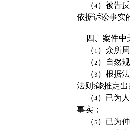
（
）被告反
4
依据诉讼事实
四、案件中
（
）众所周
1
（
）自然规
2
（
）根据法
3
法则
能推定出
?
（
）已为人
4
事实；
（
）已为仲
5