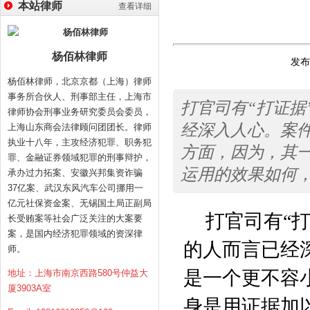
本站律师
查看详细
杨佰林律师
发布时
杨佰林律师，北京京都（上海）律师
事务所合伙人、刑事部主任，上海市
打官司有“打证据
律师协会刑事业务研究委员会委员，
经深入人心。案
上海山东商会法律顾问团团长。律师
执业十八年，主攻经济犯罪、职务犯
方面，因为，其
罪、金融证券领域犯罪的刑事辩护，
运用的效果如何
承办过力拓案、安徽兴邦集资诈骗
37亿案、武汉东风汽车公司挪用一
亿元社保资金案、无锡国土局正副局
打官司有“
长受贿案等社会广泛关注的大案要
案，是国内经济犯罪领域的资深律
的人而言已经
师。
是一个更不容
地址：上海市南京西路580号仲益大
厦3903A室
身是用证据加