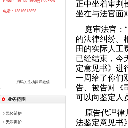
Email:
13816613858@163.com
正中坐着审判
电话：13816613858
坐在与法官面
庭审法官：
的法律纠纷。
田的实际人工
已经结束，今
定意见书》进
一周给了你们
扫码关注杨律师微信
告、被告对《
可以向鉴定人
业务范围
原告代理律
罪轻辩护
法鉴定意见书
无罪辩护