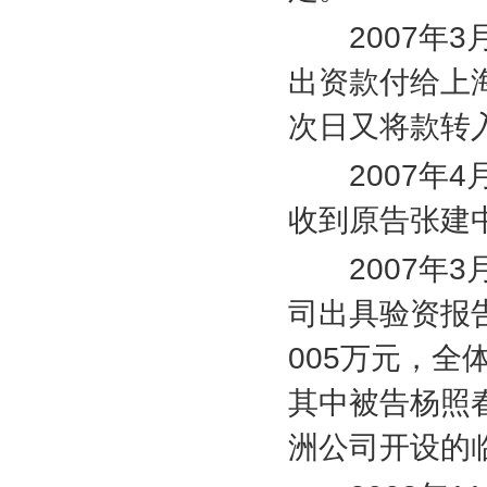
2007
年
3
出资款付给上
次日又将款转
2007
年
4
收到原告张建
2007
年
3
司出具验资报
005
万元，全
其中被告杨照
洲公司开设的