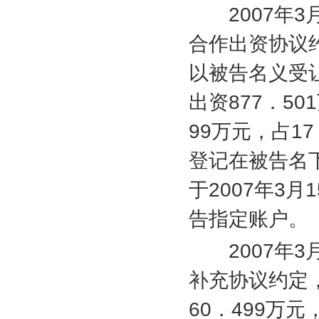
2007
年
3
合作出资协议
以被告名义受
出资
877
．
501
99
万元，占
17
登记在被告名
于
2007
年
3
月
1
告指定账户。
2007
年
3
补充协议约定
60
．
499
万元