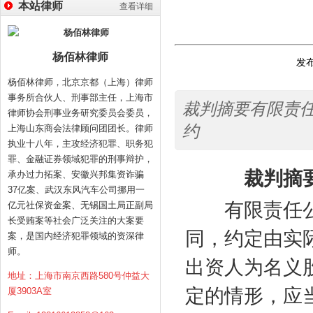
本站律师
查看详细
杨佰林律师
发布
杨佰林律师，北京京都（上海）律师
事务所合伙人、刑事部主任，上海市
裁判摘要有限责
律师协会刑事业务研究委员会委员，
约
上海山东商会法律顾问团团长。律师
执业十八年，主攻经济犯罪、职务犯
罪、金融证券领域犯罪的刑事辩护，
裁判摘
承办过力拓案、安徽兴邦集资诈骗
37亿案、武汉东风汽车公司挪用一
有限责任公
亿元社保资金案、无锡国土局正副局
长受贿案等社会广泛关注的大案要
同，约定由实
案，是国内经济犯罪领域的资深律
师。
出资人为名义
地址：上海市南京西路580号仲益大
定的情形，应
厦3903A室