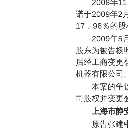
2008
年
11
诺于
2009
年
2
17
．
98
％的股
2009
年
5
股东为被告杨
后经工商变更
机器有限公司
本案的争议
司股权并变更
上海市静
原告张建中