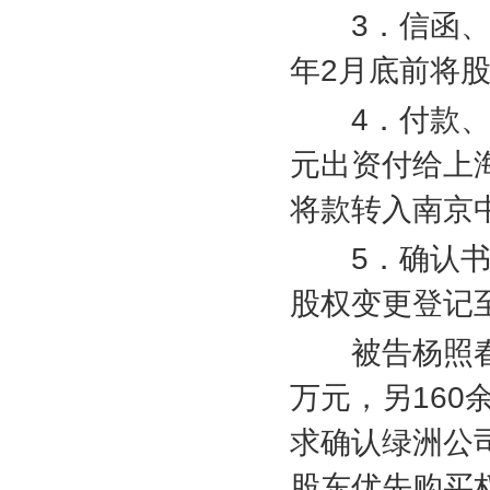
3
．信函
年
2
月底前将
4
．付款
元出资付给上
将款转入南京
5
．确认
股权变更登记
被告杨照春
万元，另
160
求确认绿洲公
股东优先购买