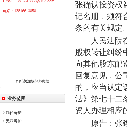
Email:
13816613858@163.com
张确认投资权
电话：13816613858
记名册，须符
条的有关规定
人民法院在
股权转让纠纷
向其他股东邮
回复意见，公
扫码关注杨律师微信
的，应当认定
法》第七十二
业务范围
资人办理相应
罪轻辩护
无罪辩护
原告：张建