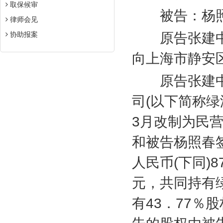
取保候审
被告：杨照
律师会见
协助报案
原告张建中
向上海市静安
原告张建中
司
(
以下简称绿
3
月改制为民
和被告杨照春
人民币
(
下同
)8
元，共同持有
有
43
．
77
％股