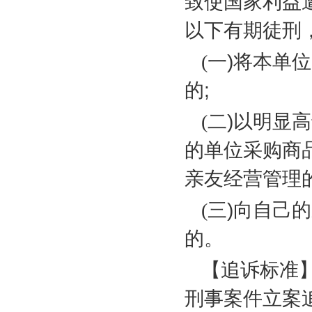
致使国家利益
以下有期徒刑
(
一
)
将本单位
的
;
(
二
)
以明显高
的单位采购商
亲友经营管理
(
三
)
向自己的
的。
【追诉标准
刑事案件立案