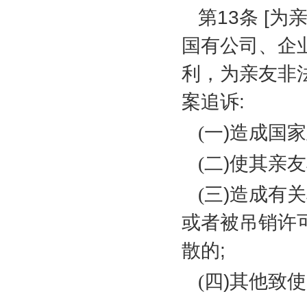
第
13
条
[
为
国有公司、企
利，为亲友非
案追诉
:
(
一
)
造成国家
(
二
)
使其亲友
(
三
)
造成有关
或者被吊销许
散的
;
(
四
)
其他致使