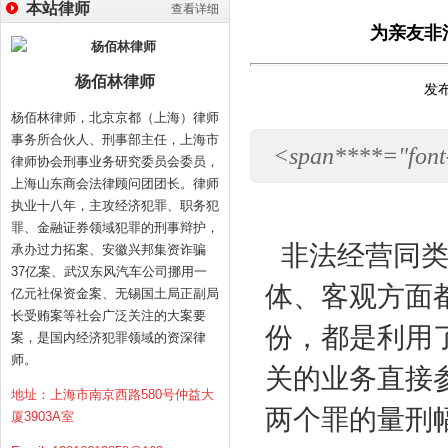
本站律师
查看详细
为亲友非
杨佰林律师
发布
杨佰林律师，北京京都（上海）律师
事务所合伙人、刑事部主任，上海市
<span****="font-s
律师协会刑事业务研究委员会委员，
上海山东商会法律顾问团团长。律师
执业十八年，主攻经济犯罪、职务犯
罪、金融证券领域犯罪的刑事辩护，
非法经营同
承办过力拓案、安徽兴邦集资诈骗
37亿案、武汉东风汽车公司挪用一
体、客观方面
亿元社保资金案、无锡国土局正副局
长受贿案等社会广泛关注的大案要
份，都是利用
案，是国内经济犯罪领域的资深律
师。
关的业务直接
地址：上海市南京西路580号仲益大
两个罪的量刑
厦3903A室