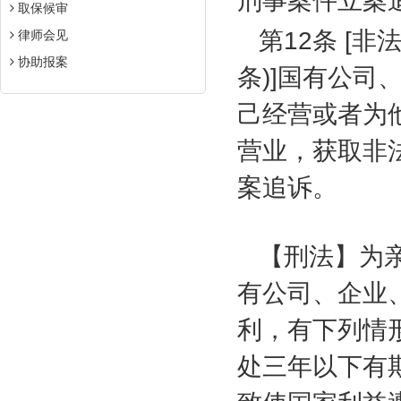
刑事案件立案
取保候审
第
12
条
[
非
律师会见
协助报案
条
)]
国有公司
己经营或者为
营业，获取非
案追诉。
【刑法】为
有公司、企业
利，有下列情
处三年以下有