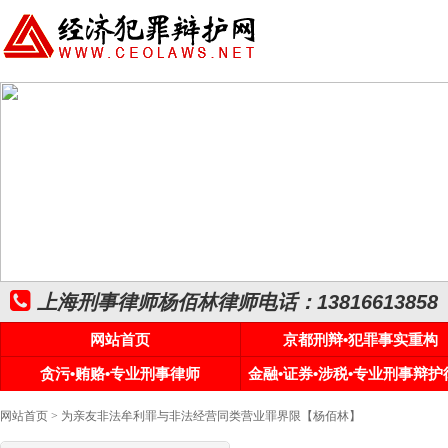
上海刑事律师杨佰林律师电话：13816613858
网站首页
京都刑辩•犯罪事实重构
贪污•贿赂•专业刑事律师
金融•证券•涉税•专业刑事辩护
网站首页
> 为亲友非法牟利罪与非法经营同类营业罪界限【杨佰林】