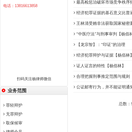
最高检惩治破坏市场竞争秩序
电话：13816613858
经济犯罪证据的基石意义比普
王林清受贿非法获取国家秘密
“中医疗法”与刑事审判【杨佰
【龙宗智】：“印证”的治理
经济犯罪辩护与证据【杨佰林
证人证言的特性【杨佰林】
合理把握刑事推定范围与规则
扫码关注杨律师微信
公证邮寄行为，并不能证明通
业务范围
总数：
罪轻辩护
无罪辩护
取保候审
律师会见