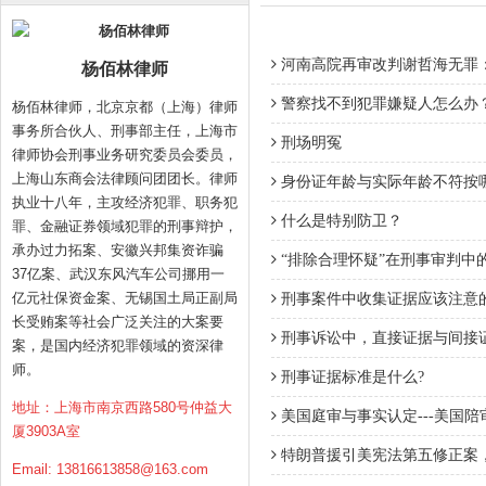
河南高院再审改判谢哲海无罪：
杨佰林律师
警察找不到犯罪嫌疑人怎么办
杨佰林律师，北京京都（上海）律师
事务所合伙人、刑事部主任，上海市
刑场明冤
律师协会刑事业务研究委员会委员，
上海山东商会法律顾问团团长。律师
身份证年龄与实际年龄不符按
执业十八年，主攻经济犯罪、职务犯
什么是特别防卫？
罪、金融证券领域犯罪的刑事辩护，
承办过力拓案、安徽兴邦集资诈骗
“排除合理怀疑”在刑事审判中
37亿案、武汉东风汽车公司挪用一
亿元社保资金案、无锡国土局正副局
刑事案件中收集证据应该注意
长受贿案等社会广泛关注的大案要
刑事诉讼中，直接证据与间接
案，是国内经济犯罪领域的资深律
师。
刑事证据标准是什么?
地址：上海市南京西路580号仲益大
美国庭审与事实认定---美国
厦3903A室
特朗普援引美宪法第五修正案
Email:
13816613858@163.com