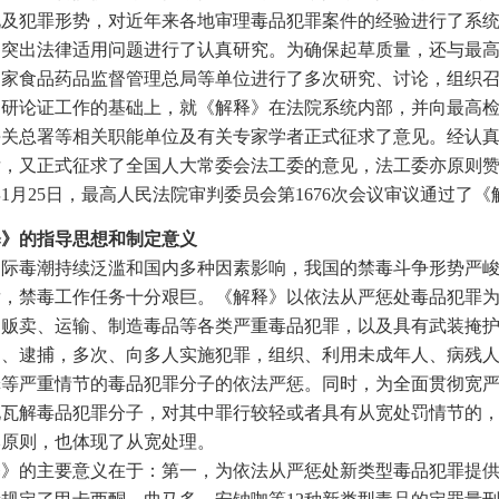
况及犯罪形势，对近年来各地审理毒品犯罪案件的经验进行了系
的突出法律适用问题进行了认真研究。为确保起草质量，还与最
国家食品药品监督管理总局等单位进行了多次研究、讨论，组织
调研论证工作的基础上，就《解释》在法院系统内部，并向最高
海关总署等相关职能单位及有关专家学者正式征求了意见。经认
后，又正式征求了全国人大常委会法工委的意见，法工委亦原则
6年1月25日，最高人民法院审判委员会第1676次会议审议通过了
的指导思想和制定意义
毒潮持续泛滥和国内多种因素影响，我国的禁毒斗争形势严峻
发，禁毒工作任务十分艰巨。《解释》以依法从严惩处毒品犯罪
、贩卖、运输、制造毒品等各类严重毒品犯罪，以及具有武装掩
留、逮捕，多次、向多人实施犯罪，组织、利用未成年人、病残
罪等严重情节的毒品犯罪分子的依法严惩。同时，为全面贯彻宽
化瓦解毒品犯罪分子，对其中罪行较轻或者具有从宽处罚情节的
本原则，也体现了从宽处理。
的主要意义在于：第一，为依法从严惩处新类型毒品犯罪提供