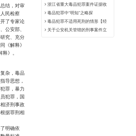
浙江省重大毒品犯罪案件证据收
统总结，对审
毒品犯罪中“明知”之略探
高人民检察
召开了专家论
毒品犯罪不适用死刑的情形【经
检、公安部、
关于公安机关管辖的刑事案件立
真研究、充分
赞同《解释》
《解释》。
复杂，毒品
为指导思想，
护犯罪，暴力
人员犯罪，国
严相济刑事政
，根据罪刑相
了明确依