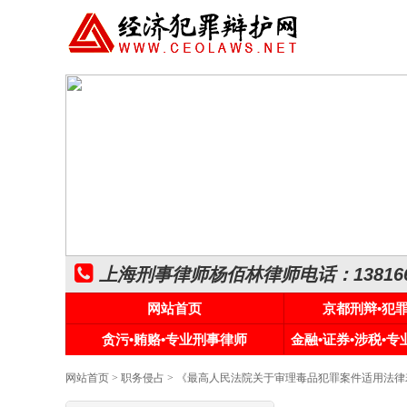
上海刑事律师杨佰林律师电话：1381661
网站首页
京都刑辩•犯
贪污•贿赂•专业刑事律师
金融•证券•涉税•
网站首页
>
职务侵占
> 《最高人民法院关于审理毒品犯罪案件适用法