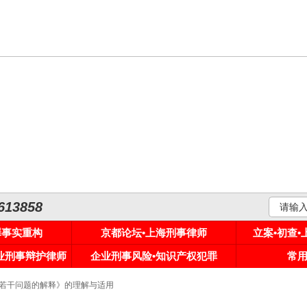
3858
罪事实重构
京都论坛•上海刑事律师
立案•初查
专业刑事辩护律师
企业刑事风险•知识产权犯罪
常
律若干问题的解释》的理解与适用