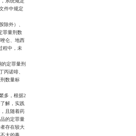
中，系统规定
性文件中规定
胺除外）、
定罪量刑数
司唑仑、地西
过程中，未
酮的定罪量刑
丁丙诺啡、
量刑数量标
繁多，根据2
据了解，实践
模，且随着药
药品的定罪量
或者存在较大
力不大的毒