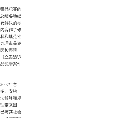
毒品犯罪的
真总结各地经
需要解决的毒
的内容作了修
解释和规范性
《办理毒品犯
人民检察院、
称《立案追诉
物品犯罪案件
007年意
马多、安钠
司法解释和规
处理带来困
也已与其社会