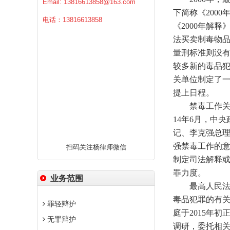
Email:
13816613858@163.com
下简称《200
电话：13816613858
《2000年解
法买卖制毒物品
量刑标准则没
较多新的毒品
关单位制定了
提上日程。
禁毒工作关系
14年6月，中
记、李克强总
强禁毒工作的
扫码关注杨律师微信
制定司法解释
罪力度。
业务范围
最高人民法院
毒品犯罪的有
罪轻辩护
庭于2015年
无罪辩护
调研，委托相