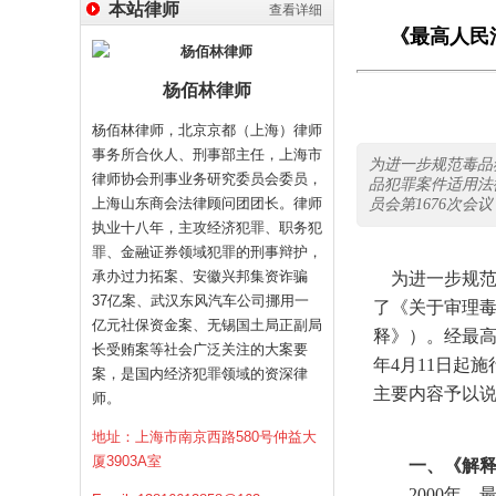
本站律师
查看详细
《最高人民
杨佰林律师
杨佰林律师，北京京都（上海）律师
事务所合伙人、刑事部主任，上海市
为进一步规范毒品
律师协会刑事业务研究委员会委员，
品犯罪案件适用法
上海山东商会法律顾问团团长。律师
员会第1676次会议
执业十八年，主攻经济犯罪、职务犯
罪、金融证券领域犯罪的刑事辩护，
承办过力拓案、安徽兴邦集资诈骗
为进一步规范
37亿案、武汉东风汽车公司挪用一
了《关于审理毒
亿元社保资金案、无锡国土局正副局
释》）。经最高人
长受贿案等社会广泛关注的大案要
年4月11日起
案，是国内经济犯罪领域的资深律
主要内容予以
师。
地址：上海市南京西路580号仲益大
厦3903A室
一、《解释》
2000年，