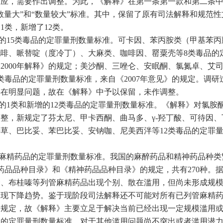
适应，需要作出调整。为此，《解释》在第一条第一款和第二条
“数量大”和“数量较大”标准。其中，保留了原有司法解释和规范
1类，新增了12类。
的15类毒品的定罪量刑数量标准。可卡因、苯丙胺类（甲基苯丙
啡、哌替啶（度冷丁）、大麻类、咖啡因、罂粟壳等8类毒品的
2000年解释》的规定；美沙酮、三唑仑、安眠酮、氯氮卓、艾
类毒品的定罪量刑数量标准，来自《2007年意见》的规定。调研
存在明显问题，故在《解释》中予以保留，未作调整。
1类和新增的12类毒品的定罪量刑数量标准。《解释》对氯胺
整，新规定了芬太尼、甲卡西酮、曲马多、γ-羟丁酸、可待因、
草、巴比妥、苯巴比妥、安钠咖、尼美西泮等12类毒品的定罪
麻精药品的定罪量刑数量标准。我国的麻醉药品和精神药品种类
醉药品品种目录》和《精神药品品种目录》的规定，共有270种。
仑、布桂嗪等列管麻精药品出现个别、散在滥用，但尚未形成规
呈现下降趋势。鉴于现阶段司法解释还不可能对所有已列管麻精
出规定，故《解释》主要立足于解决当前已经出现一定规模滥用
品的定罪量刑数量标准，对于其他滥用问题尚不突出或者滥用潜