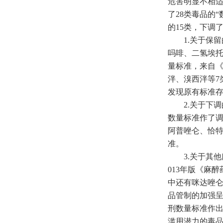
危害明显不相
了28类毒品的
的15类，下调了
1.关于保留
吗啡、二氢埃托
量标准，来自《
泮、溴西泮等7
发现原有标准
2.关于下调的
数量标准作了调
阿普唑仑、恰特
准。
3.关于其他
013年版《麻
中还有咪达唑
品管制的加强
刑数量标准作
滥用潜力的毒