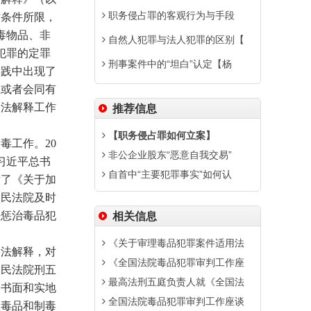
职务侵占罪的客观行为与手段
时条件所限，
毒物品、非
自然人犯罪与法人犯罪的区别【
犯罪的定罪
刑事案件中的“坦白”认定【杨
实践中出现了
独或者会同有
司法解释工作
推荐信息
【职务侵占罪如何立案】
工作。20
非公企业股东“恶意自我交易”
习近平总书
自首中“主要犯罪事实”如何认
发了《关于加
人民法院及时
法惩治毒品犯
相关信息
《关于审理毒品犯罪案件适用法
法解释，对
《全国法院毒品犯罪审判工作座
人民法院刑五
最高法刑五庭负责人就《全国法
的书面和实地
全国法院毒品犯罪审判工作座谈
型毒品和制毒