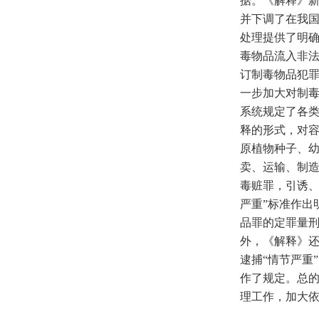
据。《解释》新
并下调了在我
处理提供了明
毒物品流入非
订制毒物品犯罪
一步加大对制
系统规定了各
释的形式，对
原植物种子、幼
卖、运输、制
毒赃罪，引诱、
严重”标准作出
品罪的定罪量
外，《解释》
逮捕“情节严重
作了规定。总
理工作，加大