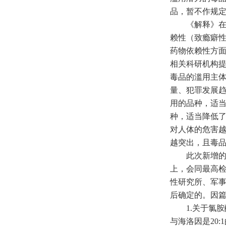
品，暂不作规
《解释》在确
赖性（致瘾癖
药物依赖性方面
相关科研机构提
毒品的滥用主
量、犯罪发展
用的品种，适
种，适当降低
对人体的危害
越突出，且毒
此次新增的1
上，会同最高
性研究所、军
后确定的。因
1.关于氯胺酮
与海洛因是20: