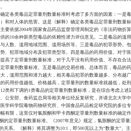
定。
定各类毒品定罪量刑数量标准时考虑了多方面的因素：一是毒
性）和对人体的危害。这是《解释》确定各类毒品定罪量刑数量
主要依据2004年国家食品药品监督管理局制定的《非法药物折
供的10余种新类型毒品的依赖性潜力评估意见。二是毒品的滥
体与人数、滥用地域范围、滥用场所等。三是毒品的犯罪形势。
趋势、犯罪地域分布及犯罪类型等。四是毒品的药用价值。对于
当提高了定罪量刑数量标准，对于几乎没有药用价值、不存在合
了定罪量刑数量标准。五是毒品的交易价格。总体而言，毒品的
越大，滥用范围和潜力越大，相关毒品犯罪的数量越多、分布越
品的药用价值越低、价格越高，定罪量刑的数量标准就越低，处
2类和下调的1类毒品的定罪量刑数量标准，是在综合考虑上述
检、公安部、食药监总局等相关单位经反复研究，并请北京大学
事医学科学院毒物药物研究所、中国食品药品检定研究院的多位
篇幅有限，这里仅对氯胺酮和甲卡西酮定罪量刑数量标准的确定
的定罪量刑数量标准。《2007年意见》规定，氯胺酮的定罪量
1的关系。《解释》将其调整为10:1，即500克以上为“数量大”。