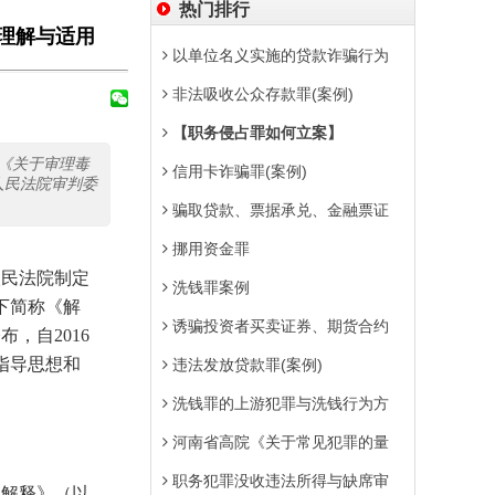
热门排行
理解与适用
以单位名义实施的贷款诈骗行为
非法吸收公众存款罪(案例)
【职务侵占罪如何立案】
《关于审理毒
信用卡诈骗罪(案例)
人民法院审判委
骗取贷款、票据承兑、金融票证
挪用资金罪
民法院制定
洗钱罪案例
下简称《解
诱骗投资者买卖证券、期货合约
，自2016
指导思想和
违法发放贷款罪(案例)
洗钱罪的上游犯罪与洗钱行为方
河南省高院《关于常见犯罪的量
职务犯罪没收违法所得与缺席审
的解释》（以