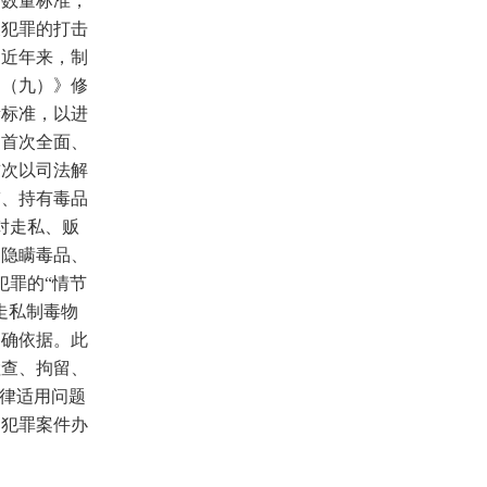
刑数量标准，
关犯罪的打击
。近年来，制
案（九）》修
量标准，以进
，首次全面、
首次以司法解
带、持有毒品
对走私、贩
、隐瞒毒品、
犯罪的“情节
走私制毒物
明确依据。此
检查、拘留、
法律适用问题
品犯罪案件办