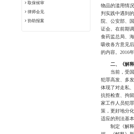
取保候审
物品的滥用情
律师会见
判实践中遇到
协助报案
院、公安部、
证会。在前期
食药监总局、
吸收各方意见
的内容。201
二、《解释》
当前，受国际
犯罪高发、多
体现了对走私
抗拒检查、拘
家工作人员犯
策，更好地分
适应的刑法基
制定《解释》