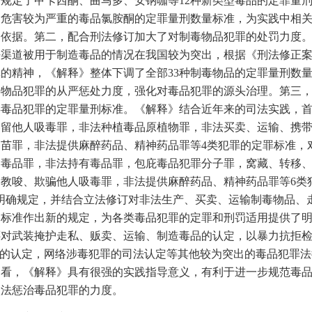
规定了甲卡西酮、曲马多、安钠咖等12种新类型毒品的定罪量
国危害较为严重的毒品氯胺酮的定罪量刑数量标准，为实践中相
确依据。第二，配合刑法修订加大了对制毒物品犯罪的处罚力度
法渠道被用于制造毒品的情况在我国较为突出，根据《刑法修正
的精神，《解释》整体下调了全部33种制毒物品的定罪量刑数
毒物品犯罪的从严惩处力度，强化对毒品犯罪的源头治理。第三
类毒品犯罪的定罪量刑标准。《解释》结合近年来的司法实践，
容留他人吸毒罪，非法种植毒品原植物罪，非法买卖、运输、携
苗罪，非法提供麻醉药品、精神药品罪等4类犯罪的定罪标准，
造毒品罪，非法持有毒品罪，包庇毒品犯罪分子罪，窝藏、转移
教唆、欺骗他人吸毒罪，非法提供麻醉药品、精神药品罪等6类
明确规定，并结合立法修订对非法生产、买卖、运输制毒物品、
刑标准作出新的规定，为各类毒品犯罪的定罪和刑罚适用提供了
还对武装掩护走私、贩卖、运输、制造毒品的认定，以暴力抗拒
”的认定，网络涉毒犯罪的司法认定等其他较为突出的毒品犯罪
的看，《解释》具有很强的实践指导意义，有利于进一步规范毒
依法惩治毒品犯罪的力度。