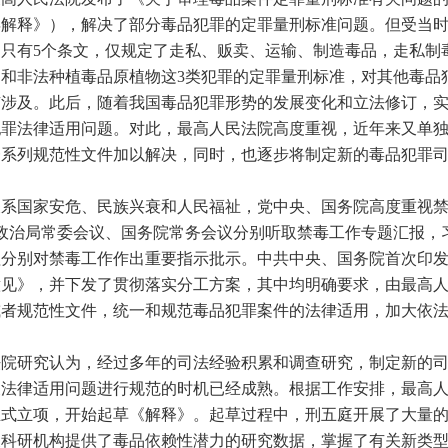
0年解释》），解决了部分毒品犯罪的定罪量刑标准问题。但受当
释》只有5个条文，仅规定了走私、贩卖、运输、制造毒品，走私制
和非法种植毒品原植物这3类犯罪的定罪量刑标准，对其他毒品
有涉及。此后，随着我国毒品犯罪形势的发展变化和立法修订，
犯罪法律适用问题。对此，最高人民法院高度重视，近年来又单
一系列规范性文件加以解决，同时，也逐步将制定新的毒品犯罪
国家安危、民族兴衰和人民福祉，党中央、国务院高度重视禁毒
央政治局常委会议、国务院常务会议分别听取禁毒工作专题汇报，
理分别对禁毒工作作出重要指示批示。中共中央、国务院首次印
意见》，并下发了贯彻落实分工方案，其中均明确要求，由最高
或者规范性文件，统一和规范毒品犯罪案件的法律适用，加大依
研究认为，经过多年的司法经验积累和调查研究，制定新的司
关法律适用问题进行规范的时机已经成熟。根据工作安排，最高
初正式立项，开始起草《解释》。起草过程中，刑五庭开展了大量
关科研机构提供了毒品依赖性潜力的研究数据，掌握了有关新类