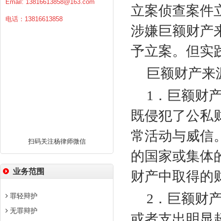
Email:
13816613858@163.com
立案侦查案件
电话：13816613858
涉嫌巨额财产
予立案。但实
巨额财产来
1
．巨额财
既侵犯了公私
常活动与威信
扫码关注杨律师微信
的国家或集体
业务范围
财产中取得的
2
．巨额财
罪轻辩护
无罪辩护
或者支出明显