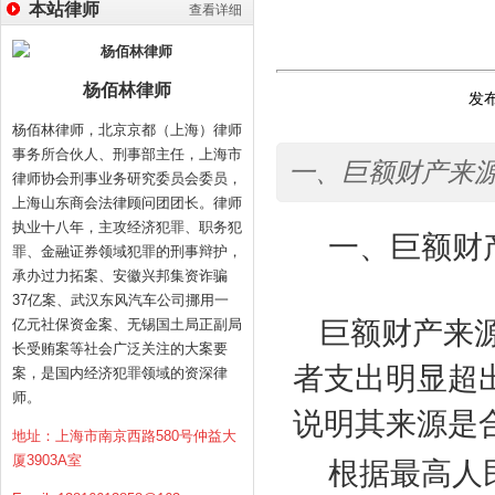
本站律师
查看详细
杨佰林律师
发布
杨佰林律师，北京京都（上海）律师
事务所合伙人、刑事部主任，上海市
一、巨额财产来
律师协会刑事业务研究委员会委员，
上海山东商会法律顾问团团长。律师
执业十八年，主攻经济犯罪、职务犯
一、巨额财
罪、金融证券领域犯罪的刑事辩护，
承办过力拓案、安徽兴邦集资诈骗
37亿案、武汉东风汽车公司挪用一
亿元社保资金案、无锡国土局正副局
巨额财产来
长受贿案等社会广泛关注的大案要
者支出明显超
案，是国内经济犯罪领域的资深律
师。
说明其来源是
地址：上海市南京西路580号仲益大
厦3903A室
根据最高人