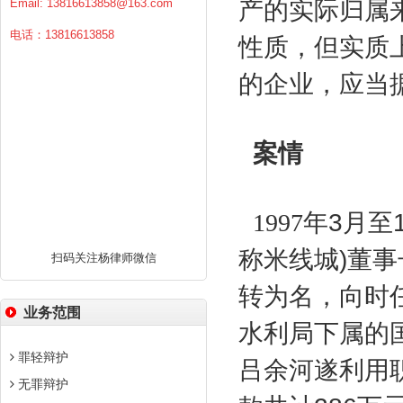
Email:
13816613858@163.com
产的实际归属
电话：13816613858
性质，但实质
的企业，应当
案情
1997
年
3
月至
称米线城
)
董事
扫码关注杨律师微信
转为名，向时
业务范围
水利局下属的
罪轻辩护
吕余河遂利用
无罪辩护