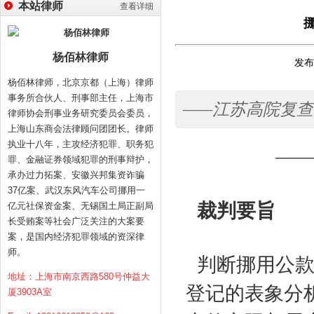
本站律师
查看详细
杨佰林律师
发布时
杨佰林律师，北京京都（上海）律师
事务所合伙人、刑事部主任，上海市
——江苏高院复
律师协会刑事业务研究委员会委员，
上海山东商会法律顾问团团长。律师
执业十八年，主攻经济犯罪、职务犯
—
罪、金融证券领域犯罪的刑事辩护，
承办过力拓案、安徽兴邦集资诈骗
37亿案、武汉东风汽车公司挪用一
裁判要旨
亿元社保资金案、无锡国土局正副局
长受贿案等社会广泛关注的大案要
案，是国内经济犯罪领域的资深律
师。
判断挪用公
地址：上海市南京西路580号仲益大
登记的表象分
厦3903A室