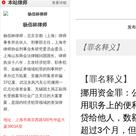
本站律师
查看详细
杨佰林律师
发布时
杨佰林律师，北京京都（上海）律师
事务所合伙人、刑事部主任，上海市
【罪名释义】
律师协会刑事业务研究委员会委员，
上海山东商会法律顾问团团长。律师
执业十八年，主攻经济犯罪、职务犯
罪、金融证券领域犯罪的刑事辩护，
承办过力拓案、安徽兴邦集资诈骗
【罪名释义】
37亿案、武汉东风汽车公司挪用一
亿元社保资金案、无锡国土局正副局
挪用资金罪：
长受贿案等社会广泛关注的大案要
案，是国内经济犯罪领域的资深律
用职务上的便
师。
贷给他人，数
地址：上海市南京西路580号仲益大
厦3903A室
超过
3
个月，