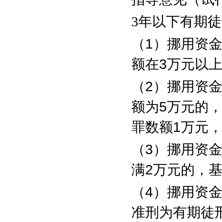
3
年以下有期徒
（
1
）挪用资
额在
3
万元以
（
2
）挪用资
额为
5
万元的
罪数额
1
万元
（
3
）挪用资
满
2
万元的，
（
4
）挪用资
准刑为有期徒