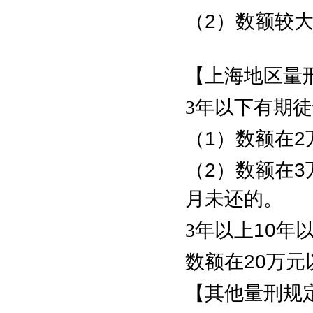
（
2
）数额较
【上海地区量
3
年以下有期徒
（
1
）数额在
2
（
2
）数额在
3
月未还的。
3
年以上
10
年
数额在
20
万元
【其他量刑规