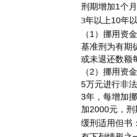
刑期增加
1
个
3
年以上
10
年
（
1
）挪用资
基准刑为有期
或未退还数额
（
2
）挪用资
5
万元进行非
3
年，每增加
加
2000
元，刑
缓刑适用但书
有下列情形之