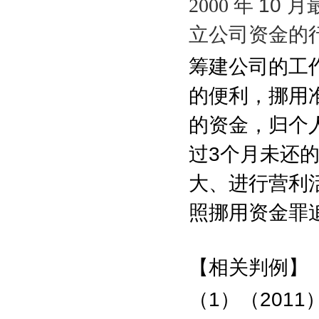
2000
年
10
月
立公司资金的
筹建公司的工
的便利，挪用
的资金，归个
过
3
个月未还
大、进行营利
照挪用资金罪
【相关判例】
（
1
）（
2011