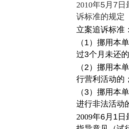
2010
年
5
月
7
日
诉标准的规定
立案追诉标准
（
1
）挪用本
过
3
个月未还
（
2
）挪用本
行营利活动的
（
3
）挪用本
进行非法活动
2009
年
6
月
1
日
指导意见（试