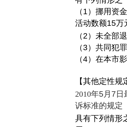
（
1
）挪用资
活动数额
15
万
（
2
）未全部
（
3
）共同犯
（
4
）在本市
【其他定性规
2010
年
5
月
7
日
诉标准的规定
具有下列情形