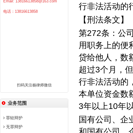
Email:
13816613858@163.com
行非法活动的
电话：13816613858
【刑法条文】
第
272
条：公
用职务上的便
贷给他人，数
超过
3
个月，
行非法活动的
扫码关注杨律师微信
本单位资金数
业务范围
3
年以上
10
年
国有公司、企
罪轻辩护
无罪辩护
和国有公司、