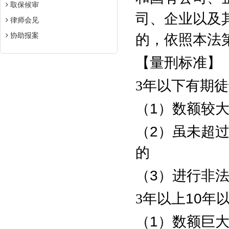
取保候审
司、企业以及
律师会见
协助报案
的，依照本法
【量刑标准】
3
年以下有期徒
（
1
）数额较
（
2
）虽未超
的
（
3
）进行非
3
年以上
10
年
（
1
）数额巨