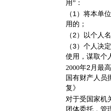
用”：
（
1
）将本单
用的；
（
2
）以个人
（
3
）个人决
使用，谋取个
2000
年
2
月最
国有财产人员
复》
对于受国家机
团体委托，管