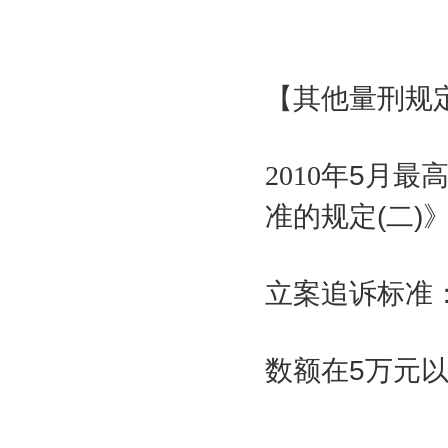
【其他量刑规
2010
年
5
月最
准的规定
(
二
)
立案追诉标准
数额在
5
万元