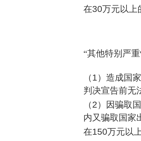
在
30
万元以上
“其他特别严重
（
1
）造成国
判决宣告前无
（
2
）因骗取
内又骗取国家
在
150
万元以