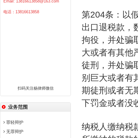
Email:
13816613858@163.com
电话：13816613858
第
204
条：以
出口退税款，
拘役，并处骗
大或者有其他
徒刑，并处骗
别巨大或者有
期徒刑或者无
扫码关注杨律师微信
下罚金或者没
业务范围
罪轻辩护
纳税人缴纳税
无罪辩护