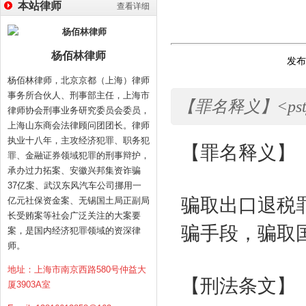
本站律师
查看详细
杨佰林律师
发布时
杨佰林律师，北京京都（上海）律师
事务所合伙人、刑事部主任，上海市
【罪名释义】<pstyle=
律师协会刑事业务研究委员会委员，
上海山东商会法律顾问团团长。律师
执业十八年，主攻经济犯罪、职务犯
【罪名释义】
罪、金融证券领域犯罪的刑事辩护，
承办过力拓案、安徽兴邦集资诈骗
37亿案、武汉东风汽车公司挪用一
骗取出口退税
亿元社保资金案、无锡国土局正副局
长受贿案等社会广泛关注的大案要
骗手段，骗取
案，是国内经济犯罪领域的资深律
师。
地址：上海市南京西路580号仲益大
【刑法条文】
厦3903A室