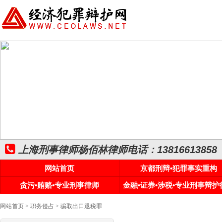
上海刑事律师杨佰林律师电话：13816613858
网站首页
京都刑辩•犯罪事实重构
贪污•贿赂•专业刑事律师
金融•证券•涉税•专业刑事辩护
网站首页
>
职务侵占
> 骗取出口退税罪