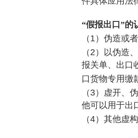
件具体应用法
“假报出口”的
（
1
）伪造或
（
2
）以伪造
报关单、出口
口货物专用缴
（
3
）虚开、
他可以用于出
（
4
）其他虚