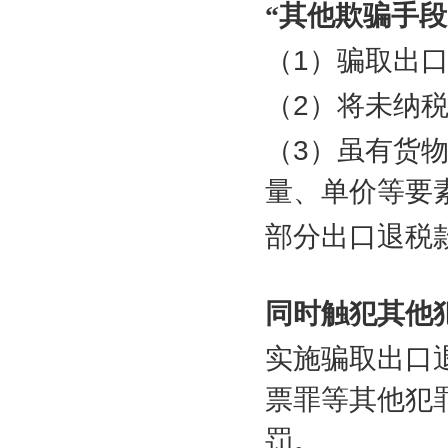
“其他欺骗手段
（
1
）骗取出
（
2
）将未纳
（
3
）虽有货
量、单价等要
部分出口退税
同时触犯其他
实施骗取出口
票罪等其他犯
罚。