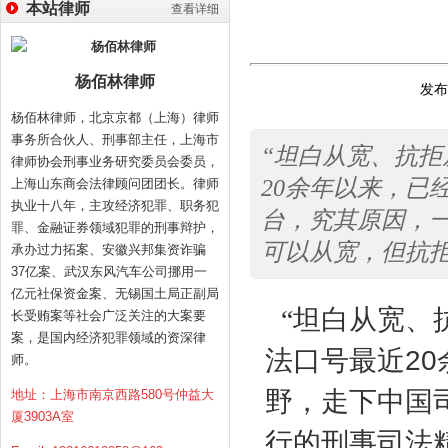
本站律师
查看详细
杨佰林律师
发布时
杨佰林律师，北京京都（上海）律师
事务所合伙人、刑事部主任，上海市
“坦白从宽、抗拒
律师协会刑事业务研究委员会委员，
20余年以来，已
上海山东商会法律顾问团团长。律师
执业十八年，主攻经济犯罪、职务犯
台，究其原因，
罪、金融证券领域犯罪的刑事辩护，
可以从宽，但抗
承办过力拓案、安徽兴邦集资诈骗
37亿案、武汉东风汽车公司挪用一
亿元社保资金案、无锡国土局正副局
“坦白从宽、
长受贿案等社会广泛关注的大案要
案，是国内经济犯罪领域的资深律
法口号最近
20
师。
野，走下中国
地址：上海市南京西路580号仲益大
厦3903A室
行的刑事司法