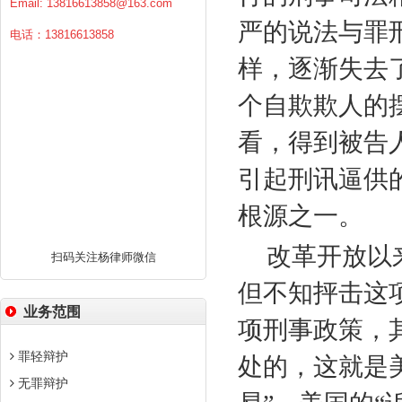
Email:
13816613858@163.com
严的说法与罪
电话：13816613858
样，逐渐失去
个自欺欺人的
看，得到被告
引起刑讯逼供
根源之一。
改革开放以
扫码关注杨律师微信
但不知抨击这
业务范围
项刑事政策，
罪轻辩护
处的，这就是
无罪辩护