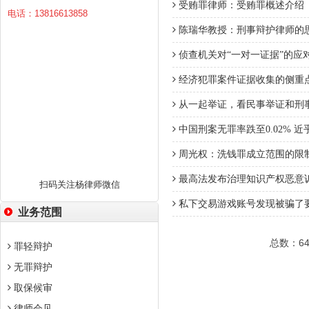
受贿罪律师：受贿罪概述介绍
电话：13816613858
陈瑞华教授：刑事辩护律师的
侦查机关对“一对一证据”的应
经济犯罪案件证据收集的侧重
从一起举证，看民事举证和刑
中国刑案无罪率跌至0.02% 近
周光权：洗钱罪成立范围的限
最高法发布治理知识产权恶意
扫码关注杨律师微信
私下交易游戏账号发现被骗了
业务范围
总数：64
罪轻辩护
无罪辩护
取保候审
律师会见