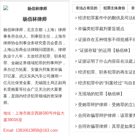
非法占有目的
犯罪主体身份
非
经济犯罪案件中的翻供及司法
杨佰林律师
诈骗类犯罪裁判要旨观点
杨佰林律师，北京京都（上海）律师
事务所合伙人、刑事部主任，上海市
证据存在五种情形不得批捕不
律师协会刑事业务研究委员会委员，
上海山东商会法律顾问团团长。律师
“证据存疑”的运用【杨佰林】
执业十八年，主攻经济犯罪、职务犯
证据证明了什么内容应在法庭
罪、金融证券领域犯罪的刑事辩护，
承办过力拓案、安徽兴邦集资诈骗
经济犯罪、职务犯罪的再生证
37亿案、武汉东风汽车公司挪用一
亿元社保资金案、无锡国土局正副局
经济犯罪中的“到案经过”与自
长受贿案等社会广泛关注的大案要
无现场的犯罪【杨佰林】
案，是国内经济犯罪领域的资深律
师。
受贿罪辩护律师：受贿罪的立
地址：上海市南京西路580号仲益大
合同诈骗罪辩护律师：该罪要
厦3903A室
合同诈骗罪律师：其罪是如果
Email:
13816613858@163.com