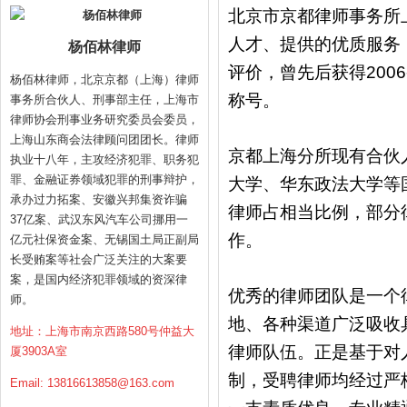
北京市京都律师事务所
人才、提供的优质服务
杨佰林律师
评价，曾先后获得2006-
杨佰林律师，北京京都（上海）律师
称号。
事务所合伙人、刑事部主任，上海市
律师协会刑事业务研究委员会委员，
上海山东商会法律顾问团团长。律师
京都上海分所现有合伙
执业十八年，主攻经济犯罪、职务犯
罪、金融证券领域犯罪的刑事辩护，
大学、华东政法大学等
承办过力拓案、安徽兴邦集资诈骗
律师占相当比例，部分
37亿案、武汉东风汽车公司挪用一
作。
亿元社保资金案、无锡国土局正副局
长受贿案等社会广泛关注的大案要
案，是国内经济犯罪领域的资深律
优秀的律师团队是一个
师。
地、各种渠道广泛吸收
地址：上海市南京西路580号仲益大
律师队伍。正是基于对
厦3903A室
制，受聘律师均经过严
Email:
13816613858@163.com