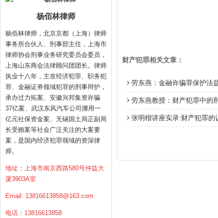
杨佰林律师
杨佰林律师，北京京都（上海）律师
事务所合伙人、刑事部主任，上海市
律师协会刑事业务研究委员会委员，
财产犯罪相关文章：
上海山东商会法律顾问团团长。律师
执业十八年，主攻经济犯罪、职务犯
劳东燕：金融诈骗罪保护法
罪、金融证券领域犯罪的刑事辩护，
承办过力拓案、安徽兴邦集资诈骗
劳东燕教授：财产犯罪中的
37亿案、武汉东风汽车公司挪用一
张明楷讲座实录:财产犯罪的认
亿元社保资金案、无锡国土局正副局
长受贿案等社会广泛关注的大案要
案，是国内经济犯罪领域的资深律
师。
地址：上海市南京西路580号仲益大
厦3903A室
Email:
13816613858@163.com
电话：13816613858