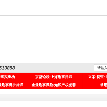
3858
罪事实重构
京都论坛•上海刑事律师
立案•初查
专业刑事辩护律师
企业刑事风险•知识产权犯罪
常