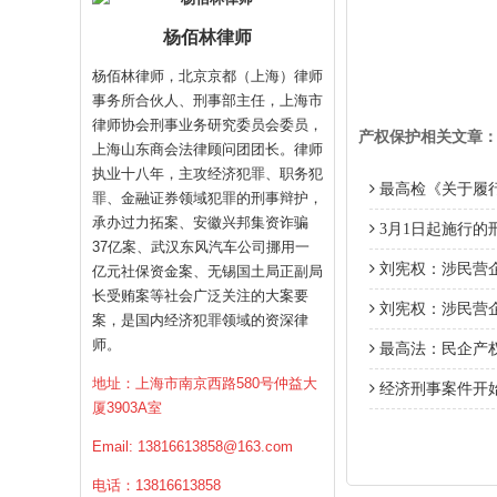
杨佰林律师
杨佰林律师，北京京都（上海）律师
事务所合伙人、刑事部主任，上海市
律师协会刑事业务研究委员会委员，
产权保护相关文章
上海山东商会法律顾问团团长。律师
执业十八年，主攻经济犯罪、职务犯
最高检《关于履
罪、金融证券领域犯罪的刑事辩护，
承办过力拓案、安徽兴邦集资诈骗
3月1日起施行的
37亿案、武汉东风汽车公司挪用一
刘宪权：涉民营
亿元社保资金案、无锡国土局正副局
长受贿案等社会广泛关注的大案要
刘宪权：涉民营
案，是国内经济犯罪领域的资深律
师。
最高法：民企产
地址：上海市南京西路580号仲益大
经济刑事案件开
厦3903A室
Email:
13816613858@163.com
电话：13816613858