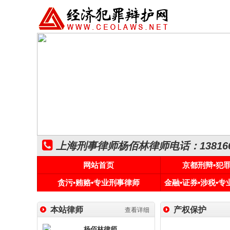
上海刑事律师杨佰林律师电话：1381661
网站首页
京都刑辩•犯
贪污•贿赂•专业刑事律师
金融•证券•涉税•
本站律师
产权保护
查看详细