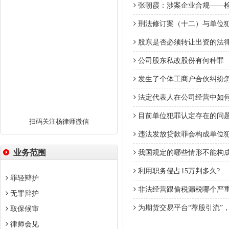
张朝霞：涉案企业合规——
刑法修订案（十二）与单位
股东是否必须转让出资的法
公司股东私改股份有何种罪
发生了个体工商户合伙纠纷
法定代表人在公司经营中如
目前单位犯罪认定存在的问
扫码关注杨律师微信
违法发放贷款罪会构成单位
业务范围
我国规定的哪些情形不能构
利用职务侵占15万判多久?
罪轻辩护
非法经营跟偷税漏税哪个严
无罪辩护
为期货交易平台“荐股引流”
取保候审
律师会见