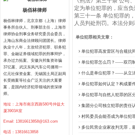
《刑法》第三十条 公司
定为单位犯罪的，应当负
杨佰林律师
第三十一条 单位犯罪的
杨佰林律师，北京京都（上海）律师
人员判处刑罚。本法分则
事务所合伙人、刑事部主任，上海市
律师协会刑事业务研究委员会委员，
单位犯罪相关文章：
上海山东商会法律顾问团团长。律师
执业十八年，主攻经济犯罪、职务犯
单位犯罪高发雷区与合规抗
罪、金融证券领域犯罪的刑事辩护，
承办过力拓案、安徽兴邦集资诈骗
单位犯罪怎么罚？——双罚
37亿案、武汉东风汽车公司挪用一
什么是单位犯罪？——从立
亿元社保资金案、无锡国土局正副局
长受贿案等社会广泛关注的大案要
单位犯罪如何认定？构成要件
案，是国内经济犯罪领域的资深律
师。
单位犯罪与自然人犯罪的区
地址：上海市南京西路580号仲益大
集团分公司独立犯罪的责任
厦3903A室
村民委员会能否成为单位犯
Email:
13816613858@163.com
多位民营企业家改判无罪，
电话：13816613858