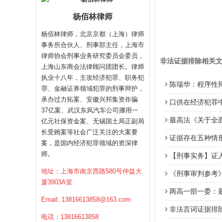
杨佰林律师
杨佰林律师，北京京都（上海）律师
事务所合伙人、刑事部主任，上海市
律师协会刑事业务研究委员会委员，
非法证据排除相关
上海山东商会法律顾问团团长。律师
执业十八年，主攻经济犯罪、职务犯
陈瑞华：程序性
罪、金融证券领域犯罪的刑事辩护，
承办过力拓案、安徽兴邦集资诈骗
口供在经济犯罪中
37亿案、武汉东风汽车公司挪用一
最高法《关于全
亿元社保资金案、无锡国土局正副局
长受贿案等社会广泛关注的大案要
证据存在五种情
案，是国内经济犯罪领域的资深律
师。
【刑事实务】证
地址：上海市南京西路580号仲益大
《刑事审判参考》
厦3903A室
两高一部一委：
Email:
13816613858@163.com
非法言词证据排
电话：13816613858