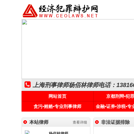
上海刑事律师杨佰林律师电话：1381661
网站首页
京都刑辩•犯
贪污•贿赂•专业刑事律师
金融•证券•涉税•
本站律师
非法证据排除
查看详细