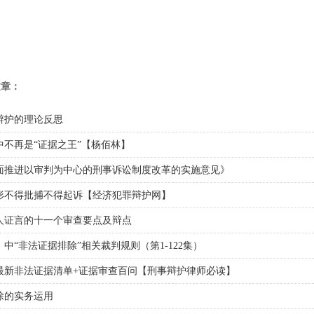
文章：
辩护的理论反思
不再是“证据之王”【杨佰林】
面推进以审判为中心的刑事诉讼制度改革的实施意见》
形不得批捕不得起诉【经济犯罪辩护网】
人证言的十一个审查要点及辩点
中“非法证据排除”相关裁判规则（第1-122集）
最新非法证据清单+证据审查百问【刑事辩护律师必读】
除的实务运用