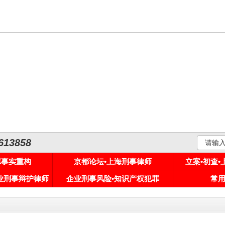
3858
罪事实重构
京都论坛•上海刑事律师
立案•初查
专业刑事辩护律师
企业刑事风险•知识产权犯罪
常